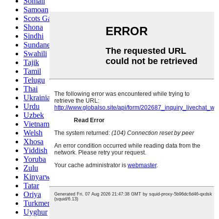
Somali
Samoan
Scots Gaelic
Shona
Sindhi
Sundanese
Swahili
Tajik
Tamil
Telugu
Thai
Ukrainian
Urdu
Uzbek
Vietnamese
Welsh
Xhosa
Yiddish
Yoruba
Zulu
Kinyarwanda
Tatar
Oriya
Turkmen
Uyghur