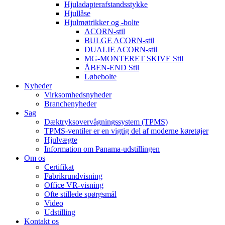
Hjuladapterafstandsstykke
Hjullåse
Hjulmøtrikker og -bolte
ACORN-stil
BULGE ACORN-stil
DUALIE ACORN-stil
MG-MONTERET SKIVE Stil
ÅBEN-END Stil
Løbebolte
Nyheder
Virksomhedsnyheder
Branchenyheder
Sag
Dæktryksovervågningssystem (TPMS)
TPMS-ventiler er en vigtig del af moderne køretøjer
Hjulvægte
Information om Panama-udstillingen
Om os
Certifikat
Fabrikrundvisning
Office VR-visning
Ofte stillede spørgsmål
Video
Udstilling
Kontakt os