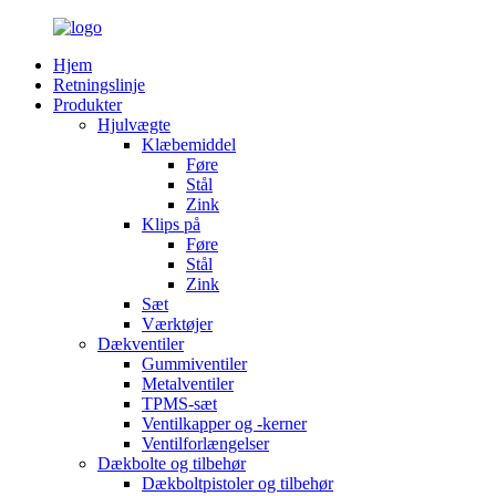
Hjem
Retningslinje
Produkter
Hjulvægte
Klæbemiddel
Føre
Stål
Zink
Klips på
Føre
Stål
Zink
Sæt
Værktøjer
Dækventiler
Gummiventiler
Metalventiler
TPMS-sæt
Ventilkapper og -kerner
Ventilforlængelser
Dækbolte og tilbehør
Dækboltpistoler og tilbehør