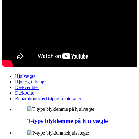
Hjulvægte
Hjul og tilbehør
Dækventiler
Dækbolte
Reparationsværktøj og -materialer
T-type blyklemme på hjulvægte