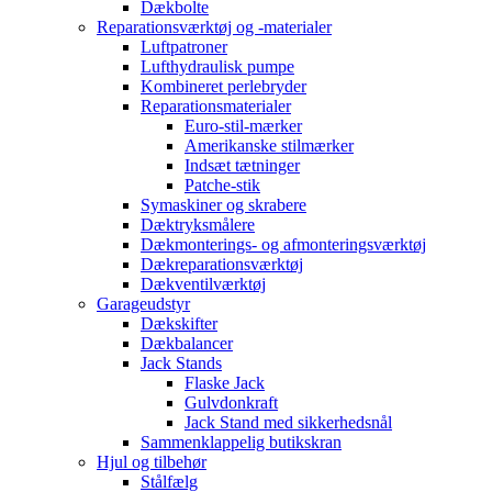
Dækbolte
Reparationsværktøj og -materialer
Luftpatroner
Lufthydraulisk pumpe
Kombineret perlebryder
Reparationsmaterialer
Euro-stil-mærker
Amerikanske stilmærker
Indsæt tætninger
Patche-stik
Symaskiner og skrabere
Dæktryksmålere
Dækmonterings- og afmonteringsværktøj
Dækreparationsværktøj
Dækventilværktøj
Garageudstyr
Dækskifter
Dækbalancer
Jack Stands
Flaske Jack
Gulvdonkraft
Jack Stand med sikkerhedsnål
Sammenklappelig butikskran
Hjul og tilbehør
Stålfælg