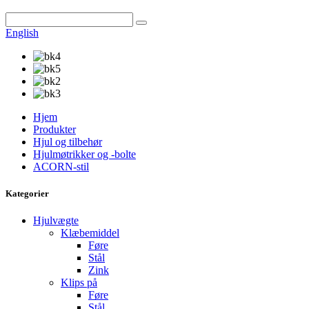
English
Hjem
Produkter
Hjul og tilbehør
Hjulmøtrikker og -bolte
ACORN-stil
Kategorier
Hjulvægte
Klæbemiddel
Føre
Stål
Zink
Klips på
Føre
Stål