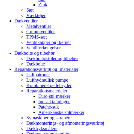
Zink
Sæt
Værktøjer
Dækventiler
Metalventiler
Gummiventiler
TPMS-sæt
Ventilkapper og -kerner
Ventilforlængelser
Dækbolte og tilbehør
Dækboltpistoler og tilbehør
Dækbolte
Reparationsværktøj og -materialer
Luftpatroner
Lufthydraulisk pumpe
Kombineret perlebryder
Reparationsmaterialer
Euro-stil-mærker
Indsæt tætninger
Patche-stik
Amerikanske stilmærker
Symaskiner og skrabere
Dækmonterings- og afmonteringsværktøj
Dæktryksmålere
Dækreparationsværktøj