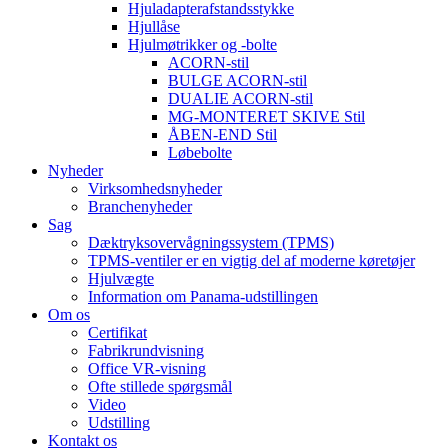
Hjuladapterafstandsstykke
Hjullåse
Hjulmøtrikker og -bolte
ACORN-stil
BULGE ACORN-stil
DUALIE ACORN-stil
MG-MONTERET SKIVE Stil
ÅBEN-END Stil
Løbebolte
Nyheder
Virksomhedsnyheder
Branchenyheder
Sag
Dæktryksovervågningssystem (TPMS)
TPMS-ventiler er en vigtig del af moderne køretøjer
Hjulvægte
Information om Panama-udstillingen
Om os
Certifikat
Fabrikrundvisning
Office VR-visning
Ofte stillede spørgsmål
Video
Udstilling
Kontakt os