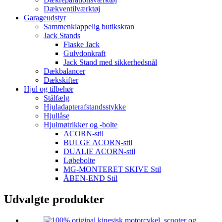
Dækventilværktøj
Garageudstyr
Sammenklappelig butikskran
Jack Stands
Flaske Jack
Gulvdonkraft
Jack Stand med sikkerhedsnål
Dækbalancer
Dækskifter
Hjul og tilbehør
Stålfælg
Hjuladapterafstandsstykke
Hjullåse
Hjulmøtrikker og -bolte
ACORN-stil
BULGE ACORN-stil
DUALIE ACORN-stil
Løbebolte
MG-MONTERET SKIVE Stil
ÅBEN-END Stil
Udvalgte produkter