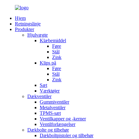
Hjem
Retningslinje
Produkter
Hjulvægte
Klæbemiddel
Føre
Stål
Zink
Klips på
Føre
Stål
Zink
Sæt
Værktøjer
Dækventiler
Gummiventiler
Metalventiler
TPMS-sæt
Ventilkapper og -kerner
Ventilforlængelser
Dækbolte og tilbehør
Dækboltpistoler og tilbehør