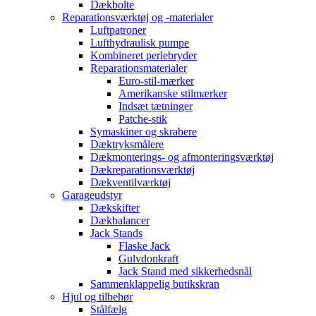
Dækbolte
Reparationsværktøj og -materialer
Luftpatroner
Lufthydraulisk pumpe
Kombineret perlebryder
Reparationsmaterialer
Euro-stil-mærker
Amerikanske stilmærker
Indsæt tætninger
Patche-stik
Symaskiner og skrabere
Dæktryksmålere
Dækmonterings- og afmonteringsværktøj
Dækreparationsværktøj
Dækventilværktøj
Garageudstyr
Dækskifter
Dækbalancer
Jack Stands
Flaske Jack
Gulvdonkraft
Jack Stand med sikkerhedsnål
Sammenklappelig butikskran
Hjul og tilbehør
Stålfælg