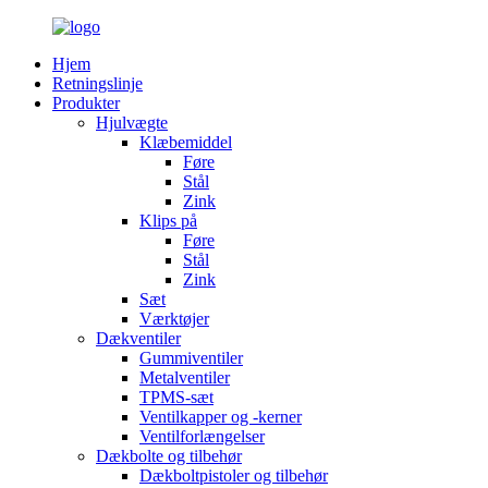
Hjem
Retningslinje
Produkter
Hjulvægte
Klæbemiddel
Føre
Stål
Zink
Klips på
Føre
Stål
Zink
Sæt
Værktøjer
Dækventiler
Gummiventiler
Metalventiler
TPMS-sæt
Ventilkapper og -kerner
Ventilforlængelser
Dækbolte og tilbehør
Dækboltpistoler og tilbehør