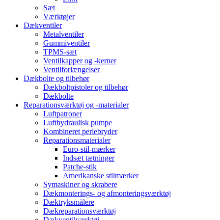
Sæt
Værktøjer
Dækventiler
Metalventiler
Gummiventiler
TPMS-sæt
Ventilkapper og -kerner
Ventilforlængelser
Dækbolte og tilbehør
Dækboltpistoler og tilbehør
Dækbolte
Reparationsværktøj og -materialer
Luftpatroner
Lufthydraulisk pumpe
Kombineret perlebryder
Reparationsmaterialer
Euro-stil-mærker
Indsæt tætninger
Patche-stik
Amerikanske stilmærker
Symaskiner og skrabere
Dækmonterings- og afmonteringsværktøj
Dæktryksmålere
Dækreparationsværktøj
Dækventilværktøj