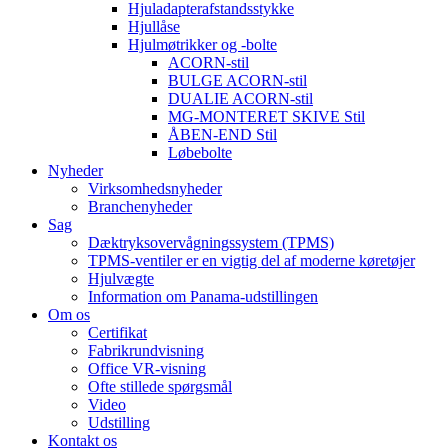
Hjuladapterafstandsstykke
Hjullåse
Hjulmøtrikker og -bolte
ACORN-stil
BULGE ACORN-stil
DUALIE ACORN-stil
MG-MONTERET SKIVE Stil
ÅBEN-END Stil
Løbebolte
Nyheder
Virksomhedsnyheder
Branchenyheder
Sag
Dæktryksovervågningssystem (TPMS)
TPMS-ventiler er en vigtig del af moderne køretøjer
Hjulvægte
Information om Panama-udstillingen
Om os
Certifikat
Fabrikrundvisning
Office VR-visning
Ofte stillede spørgsmål
Video
Udstilling
Kontakt os