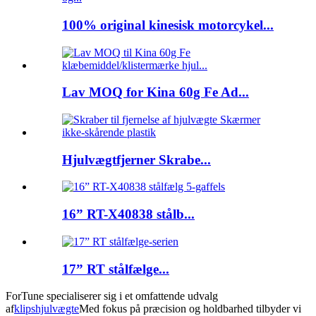
100% original kinesisk motorcykel...
Lav MOQ for Kina 60g Fe Ad...
Hjulvægtfjerner Skrabe...
16” RT-X40838 stålb...
17” RT stålfælge...
F
or
Tune specialiserer sig i et omfattende udvalg
af
klipshjulvægte
Med fokus på præcision og holdbarhed tilbyder vi