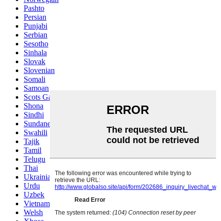
Pashto
Persian
Punjabi
Serbian
Sesotho
Sinhala
Slovak
Slovenian
Somali
Samoan
Scots Gaelic
Shona
Sindhi
Sundanese
Swahili
Tajik
Tamil
Telugu
Thai
Ukrainian
Urdu
Uzbek
Vietnamese
Welsh