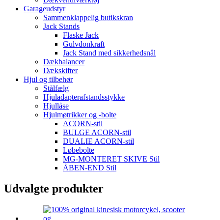
Garageudstyr
Sammenklappelig butikskran
Jack Stands
Flaske Jack
Gulvdonkraft
Jack Stand med sikkerhedsnål
Dækbalancer
Dækskifter
Hjul og tilbehør
Stålfælg
Hjuladapterafstandsstykke
Hjullåse
Hjulmøtrikker og -bolte
ACORN-stil
BULGE ACORN-stil
DUALIE ACORN-stil
Løbebolte
MG-MONTERET SKIVE Stil
ÅBEN-END Stil
Udvalgte produkter