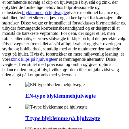
et omfattende udvalg af clip-on hjulvægte i bly, stål og zink, der
opfylder de forskellige behov hos bilprofessionelle og -
entusiaster.
blyklemme på hjulvægte
giver exceptionel balance og
stabilitet, hvilket sikrer en jævn og sikker kørsel for køretøjer i alle
størrelser. Disse vægte er fremstillet af førsteklasses blymaterialer og
tilbyder fremragende korrosionsbestandighed og er designet til at
modstå de barskeste vejforhold. For dem, der søger et let, men
robust alternativ, er vores stålvægte til klips på hjul det perfekte valg.
Disse vægte er fremstillet af stål af høj kvalitet og giver overlegen
styrke og holdbarhed, samtidig med at de minimerer den samlede
vægt på hjulet. Hvis du foretrækker en mere miljøvenlig løsning, er
vores
zink klips på hjulvægte
er et fremragende alternativ. Disse
vægte er fremstillet med præcision og omhu og giver optimal
balance uden brug af bly, hvilket gør dem til et miljøbevidst valg
uden at gå på kompromis med ydeevnen.
EN-type blyklemmehjulvægte
T-type blyklemme på hjulvægte