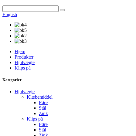
English
Hjem
Produkter
Hjulvægte
Klips på
Kategorier
Hjulvægte
Klæbemiddel
Føre
Stål
Zink
Klips på
Føre
Stål
Zink