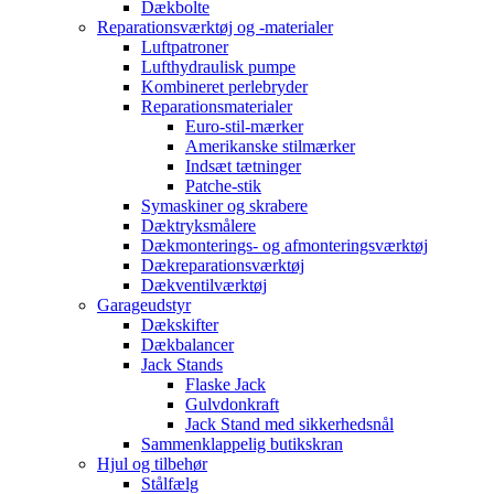
Dækbolte
Reparationsværktøj og -materialer
Luftpatroner
Lufthydraulisk pumpe
Kombineret perlebryder
Reparationsmaterialer
Euro-stil-mærker
Amerikanske stilmærker
Indsæt tætninger
Patche-stik
Symaskiner og skrabere
Dæktryksmålere
Dækmonterings- og afmonteringsværktøj
Dækreparationsværktøj
Dækventilværktøj
Garageudstyr
Dækskifter
Dækbalancer
Jack Stands
Flaske Jack
Gulvdonkraft
Jack Stand med sikkerhedsnål
Sammenklappelig butikskran
Hjul og tilbehør
Stålfælg