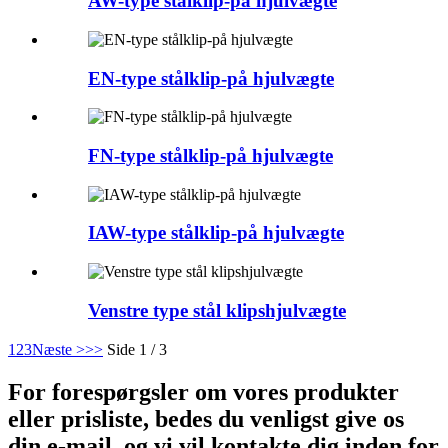
AW-type stålklip-på hjulvægte
EN-type stålklip-på hjulvægte
FN-type stålklip-på hjulvægte
IAW-type stålklip-på hjulvægte
Venstre type stål klipshjulvægte
1
2
3
Næste >
>>
Side 1 / 3
For forespørgsler om vores produkter
eller prisliste, bedes du venligst give os
din e-mail, og vi vil kontakte dig inden for