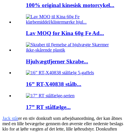
100% original kinesisk motorcykel...
Lav MOQ for Kina 60g Fe Ad...
Hjulvægtfjerner Skrabe...
16” RT-X40838 stålb...
17” RT stålfælge...
Jack står
er en stiv donkraft som arbejdsanordning, der kan åbnes
med en lille bevægelse gennem den øverste eller nederste beslags
klo for at løfte vægten af ​​det lette, lille løfteudstyr. Donkraften