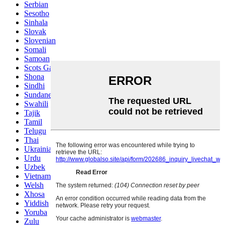
Serbian
Sesotho
Sinhala
Slovak
Slovenian
Somali
Samoan
Scots Gaelic
Shona
Sindhi
Sundanese
Swahili
Tajik
Tamil
Telugu
Thai
Ukrainian
Urdu
Uzbek
Vietnamese
Welsh
Xhosa
Yiddish
Yoruba
Zulu