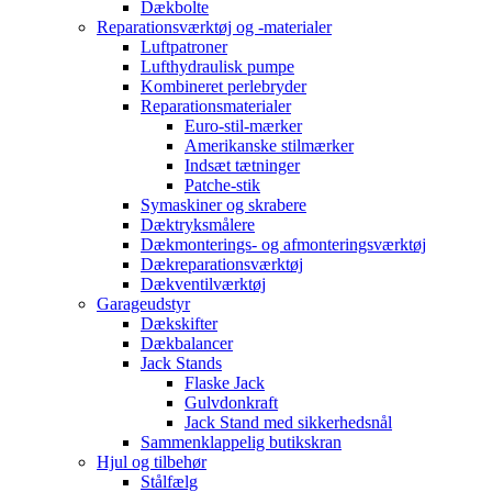
Dækbolte
Reparationsværktøj og -materialer
Luftpatroner
Lufthydraulisk pumpe
Kombineret perlebryder
Reparationsmaterialer
Euro-stil-mærker
Amerikanske stilmærker
Indsæt tætninger
Patche-stik
Symaskiner og skrabere
Dæktryksmålere
Dækmonterings- og afmonteringsværktøj
Dækreparationsværktøj
Dækventilværktøj
Garageudstyr
Dækskifter
Dækbalancer
Jack Stands
Flaske Jack
Gulvdonkraft
Jack Stand med sikkerhedsnål
Sammenklappelig butikskran
Hjul og tilbehør
Stålfælg