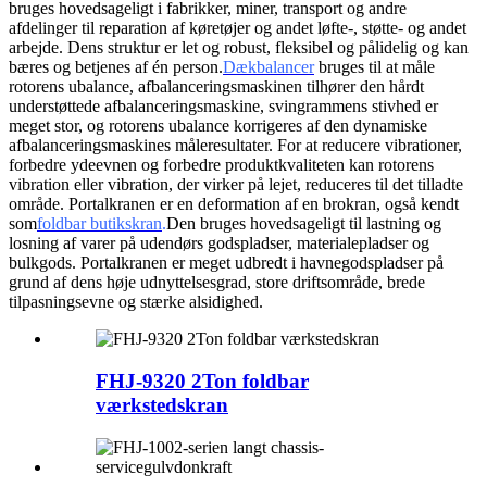
bruges hovedsageligt i fabrikker, miner, transport og andre
afdelinger til reparation af køretøjer og andet løfte-, støtte- og andet
arbejde. Dens struktur er let og robust, fleksibel og pålidelig og kan
bæres og betjenes af én person.
Dækbalancer
bruges til at måle
rotorens ubalance, afbalanceringsmaskinen tilhører den hårdt
understøttede afbalanceringsmaskine, svingrammens stivhed er
meget stor, og rotorens ubalance korrigeres af den dynamiske
afbalanceringsmaskines måleresultater. For at reducere vibrationer,
forbedre ydeevnen og forbedre produktkvaliteten kan rotorens
vibration eller vibration, der virker på lejet, reduceres til det tilladte
område. Portalkranen er en deformation af en brokran, også kendt
som
foldbar butikskran
.
Den bruges hovedsageligt til lastning og
losning af varer på udendørs godspladser, materialepladser og
bulkgods. Portalkranen er meget udbredt i havnegodspladser på
grund af dens høje udnyttelsesgrad, store driftsområde, brede
tilpasningsevne og stærke alsidighed.
FHJ-9320 2Ton foldbar
værkstedskran