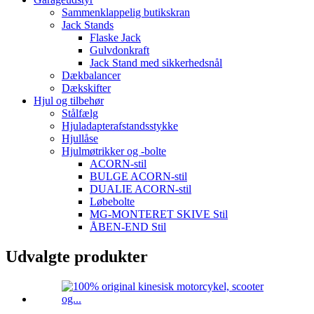
Sammenklappelig butikskran
Jack Stands
Flaske Jack
Gulvdonkraft
Jack Stand med sikkerhedsnål
Dækbalancer
Dækskifter
Hjul og tilbehør
Stålfælg
Hjuladapterafstandsstykke
Hjullåse
Hjulmøtrikker og -bolte
ACORN-stil
BULGE ACORN-stil
DUALIE ACORN-stil
Løbebolte
MG-MONTERET SKIVE Stil
ÅBEN-END Stil
Udvalgte produkter