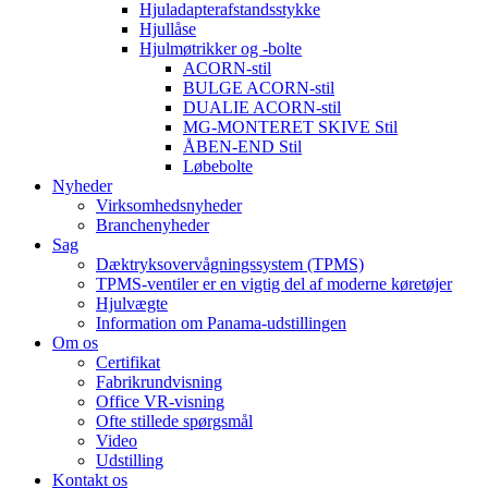
Hjuladapterafstandsstykke
Hjullåse
Hjulmøtrikker og -bolte
ACORN-stil
BULGE ACORN-stil
DUALIE ACORN-stil
MG-MONTERET SKIVE Stil
ÅBEN-END Stil
Løbebolte
Nyheder
Virksomhedsnyheder
Branchenyheder
Sag
Dæktryksovervågningssystem (TPMS)
TPMS-ventiler er en vigtig del af moderne køretøjer
Hjulvægte
Information om Panama-udstillingen
Om os
Certifikat
Fabrikrundvisning
Office VR-visning
Ofte stillede spørgsmål
Video
Udstilling
Kontakt os