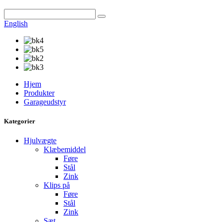
English
Hjem
Produkter
Garageudstyr
Kategorier
Hjulvægte
Klæbemiddel
Føre
Stål
Zink
Klips på
Føre
Stål
Zink
Sæt