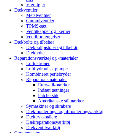
Værktøjer
Dækventiler
Metalventiler
Gummiventiler
TPMS-sæt
Ventilkapper og -kerner
Ventilforlængelser
Dækbolte og tilbehør
Dækboltpistoler og tilbehør
Dækbolte
Reparationsværktøj og -materialer
Luftpatroner
Lufthydraulisk pumpe
Kombineret perlebryder
Reparationsmaterialer
Euro-stil-mærker
Indsæt tætninger
Patche-stik
Amerikanske stilmærker
Symaskiner og skrabere
Dækmonterings- og afmonteringsværktøj
Dæktryksmålere
Dækreparationsværktøj
Dækventilværktøj
Garageudstyr