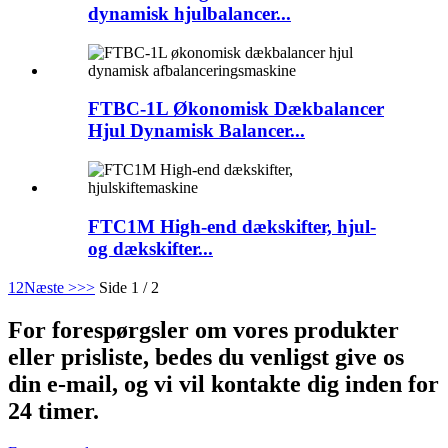
dynamisk hjulbalancer...
FTBC-1L Økonomisk Dækbalancer
Hjul Dynamisk Balancer...
FTC1M High-end dækskifter, hjul-
og dækskifter...
1
2
Næste >
>>
Side 1 / 2
For forespørgsler om vores produkter
eller prisliste, bedes du venligst give os
din e-mail, og vi vil kontakte dig inden for
24 timer.