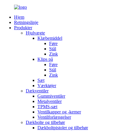
Hjem
Retningslinje
Produkter
Hjulvægte
Klæbemiddel
Føre
Stål
Zink
Klips på
Føre
Stål
Zink
Sæt
Værktøjer
Dækventiler
Gummiventiler
Metalventiler
TPMS-sæt
Ventilkapper og -kerner
Ventilforlængelser
Dækbolte og tilbehør
Dækboltpistoler og tilbehør