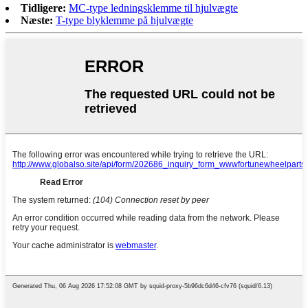
Tidligere:
MC-type ledningsklemme til hjulvægte
Næste:
T-type blyklemme på hjulvægte