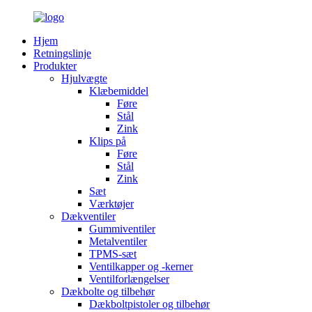
Hjem
Retningslinje
Produkter
Hjulvægte
Klæbemiddel
Føre
Stål
Zink
Klips på
Føre
Stål
Zink
Sæt
Værktøjer
Dækventiler
Gummiventiler
Metalventiler
TPMS-sæt
Ventilkapper og -kerner
Ventilforlængelser
Dækbolte og tilbehør
Dækboltpistoler og tilbehør