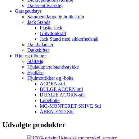
Dækventilværktøj
Garageudstyr
Sammenklappelig butikskran
Jack Stands
Flaske Jack
Gulvdonkraft
Jack Stand med sikkerhedsnål
Dækbalancer
Dækskifter
Hjul og tilbehør
Stålfælg
Hjuladapterafstandsstykke
Hjullåse
Hjulmøtrikker og -bolte
ACORN-stil
BULGE ACORN-stil
DUALIE ACORN-stil
Løbebolte
MG-MONTERET SKIVE Stil
ÅBEN-END Stil
Udvalgte produkter