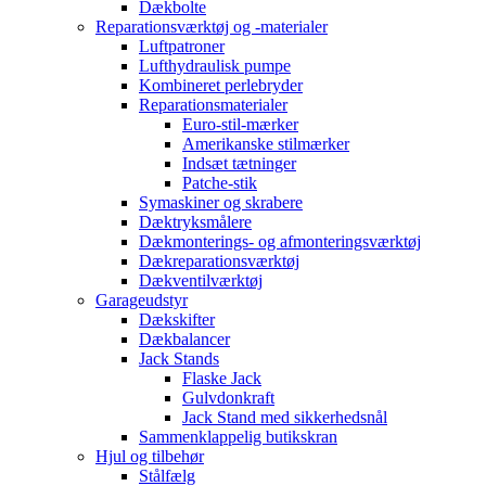
Dækbolte
Reparationsværktøj og -materialer
Luftpatroner
Lufthydraulisk pumpe
Kombineret perlebryder
Reparationsmaterialer
Euro-stil-mærker
Amerikanske stilmærker
Indsæt tætninger
Patche-stik
Symaskiner og skrabere
Dæktryksmålere
Dækmonterings- og afmonteringsværktøj
Dækreparationsværktøj
Dækventilværktøj
Garageudstyr
Dækskifter
Dækbalancer
Jack Stands
Flaske Jack
Gulvdonkraft
Jack Stand med sikkerhedsnål
Sammenklappelig butikskran
Hjul og tilbehør
Stålfælg