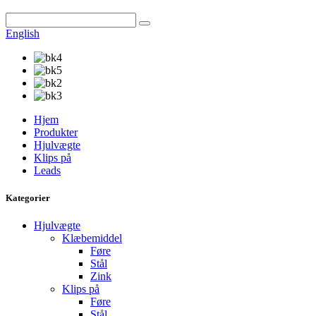
English
Hjem
Produkter
Hjulvægte
Klips på
Leads
Kategorier
Hjulvægte
Klæbemiddel
Føre
Stål
Zink
Klips på
Føre
Stål