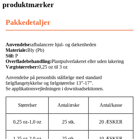
produktmærker
Pakkedetaljer
Anvendelse:
afbalancere hjul- og dækenheden
Materiale:
Bly (Pb)
Stil:
P
Overfladebehandling:
Plastpulverlakeret eller uden lakering
Vægtstørrelser:
0,25 oz til 3 oz
Anvendelse på personbils stålfælge med standard
fælgflangetykkelse og fælgstørrelse 13”-17”.
Se applikationsvejledningen i downloadsektionen.
Størrelser
Antal/æske
Antal/kasse
0,25 oz-1,0 oz
25 stk.
20 ÆSKER
1,25 oz-2,0 oz
25 stk.
10 ÆSKER