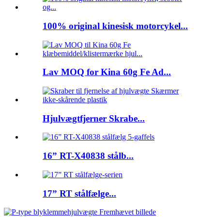
100% original kinesisk motorcykel...
Lav MOQ for Kina 60g Fe Ad...
Hjulvægtfjerner Skrabe...
16” RT-X40838 stålb...
17” RT stålfælge...