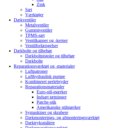
Zink
Sæt
Værktøjer
Dækventiler
Metalventiler
Gummiventiler
TPMS-sæt
Ventilkapper og -kerner
Ventilforlængelser
Dækbolte og tilbehør
Dækboltpistoler og tilbehør
Dækbolte
Reparationsværktøj og -materialer
Luftpatroner
Lufthydraulisk pumpe
Kombineret perlebryder
Reparationsmaterialer
Euro-stil-mærker
Indsæt tætninger
Patche-stik
Amerikanske stilmærker
Symaskiner og skrabere
Dækmonterings- og afmonteringsværktøj
Dæktryksmålere
Dækreparationsværktøj