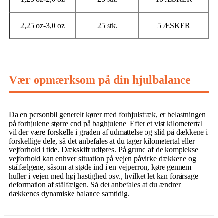
2,25 oz-3,0 oz
25 stk.
5 ÆSKER
Vær opmærksom på din hjulbalance
Da en personbil generelt kører med forhjulstræk, er belastningen
på forhjulene større end på baghjulene. Efter et vist kilometertal
vil der være forskelle i graden af ​​​​udmattelse og slid på dækkene i
forskellige dele, så det anbefales at du tager kilometertal eller
vejforhold i tide. Dækskift udføres. På grund af de komplekse
vejforhold kan enhver situation på vejen påvirke dækkene og
stålfælgene, såsom at støde ind i en vejperron, køre gennem
huller i vejen med høj hastighed osv., hvilket let kan forårsage
deformation af stålfælgen. Så det anbefales at du ændrer
dækkenes dynamiske balance samtidig.