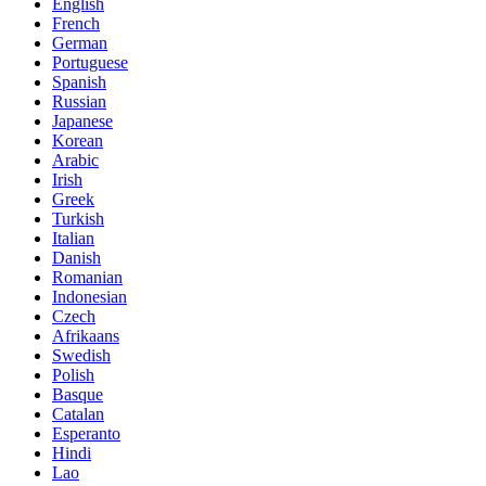
English
French
German
Portuguese
Spanish
Russian
Japanese
Korean
Arabic
Irish
Greek
Turkish
Italian
Danish
Romanian
Indonesian
Czech
Afrikaans
Swedish
Polish
Basque
Catalan
Esperanto
Hindi
Lao