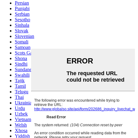
Persian
Punjabi
Serbian
Sesotho
Sinhala
Slovak
Slovenian
Somali
Samoan
Scots Gaelic
Shona
Sindhi
Sundanese
Swahili
Tajik
Tamil
Telugu
Thai
Ukrainian
Urdu
Uzbek
Vietnamese
Welsh
Xhosa
Yiddish