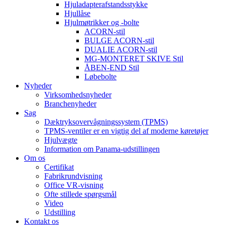
Hjuladapterafstandsstykke
Hjullåse
Hjulmøtrikker og -bolte
ACORN-stil
BULGE ACORN-stil
DUALIE ACORN-stil
MG-MONTERET SKIVE Stil
ÅBEN-END Stil
Løbebolte
Nyheder
Virksomhedsnyheder
Branchenyheder
Sag
Dæktryksovervågningssystem (TPMS)
TPMS-ventiler er en vigtig del af moderne køretøjer
Hjulvægte
Information om Panama-udstillingen
Om os
Certifikat
Fabrikrundvisning
Office VR-visning
Ofte stillede spørgsmål
Video
Udstilling
Kontakt os