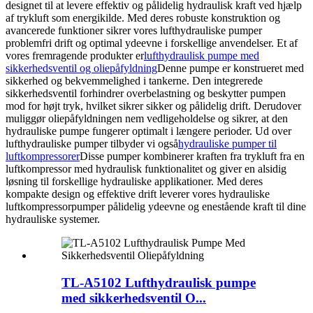
designet til at levere effektiv og pålidelig hydraulisk kraft ved hjælp
af trykluft som energikilde. Med deres robuste konstruktion og
avancerede funktioner sikrer vores lufthydrauliske pumper
problemfri drift og optimal ydeevne i forskellige anvendelser. Et af
vores fremragende produkter er
lufthydraulisk pumpe med
sikkerhedsventil og oliepåfyldning
Denne pumpe er konstrueret med
sikkerhed og bekvemmelighed i tankerne. Den integrerede
sikkerhedsventil forhindrer overbelastning og beskytter pumpen
mod for højt tryk, hvilket sikrer sikker og pålidelig drift. Derudover
muliggør oliepåfyldningen nem vedligeholdelse og sikrer, at den
hydrauliske pumpe fungerer optimalt i længere perioder. Ud over
lufthydrauliske pumper tilbyder vi også
hydrauliske pumper til
luftkompressorer
Disse pumper kombinerer kraften fra trykluft fra en
luftkompressor med hydraulisk funktionalitet og giver en alsidig
løsning til forskellige hydrauliske applikationer. Med deres
kompakte design og effektive drift leverer vores hydrauliske
luftkompressorpumper pålidelig ydeevne og enestående kraft til dine
hydrauliske systemer.
TL-A5102 Lufthydraulisk pumpe
med sikkerhedsventil O...