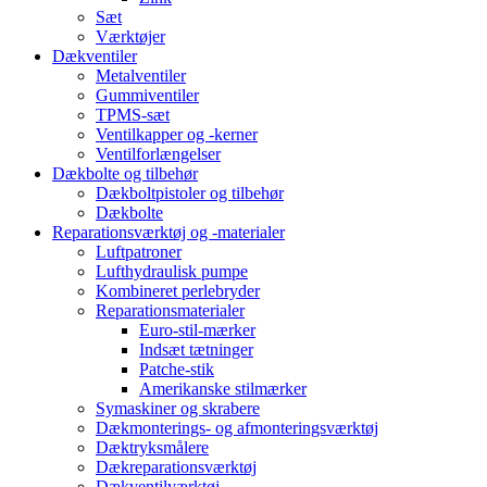
Sæt
Værktøjer
Dækventiler
Metalventiler
Gummiventiler
TPMS-sæt
Ventilkapper og -kerner
Ventilforlængelser
Dækbolte og tilbehør
Dækboltpistoler og tilbehør
Dækbolte
Reparationsværktøj og -materialer
Luftpatroner
Lufthydraulisk pumpe
Kombineret perlebryder
Reparationsmaterialer
Euro-stil-mærker
Indsæt tætninger
Patche-stik
Amerikanske stilmærker
Symaskiner og skrabere
Dækmonterings- og afmonteringsværktøj
Dæktryksmålere
Dækreparationsværktøj
Dækventilværktøj