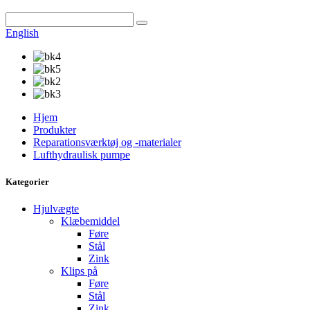
English
Hjem
Produkter
Reparationsværktøj og -materialer
Lufthydraulisk pumpe
Kategorier
Hjulvægte
Klæbemiddel
Føre
Stål
Zink
Klips på
Føre
Stål
Zink