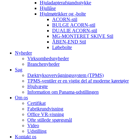
Hjuladapterafstandsstykke
Hjullåse
Hjulmøtrikker og -bolte
ACORN-stil
BULGE ACORN-stil
DUALIE ACORN-stil
MG-MONTERET SKIVE Stil
ÅBEN-END Stil
Løbebolte
Nyheder
Virksomhedsnyheder
Branchenyheder
Sag
Dæktryksovervågningssystem (TPMS)
TPMS-ventiler er en vigtig del af moderne køretøjer
Hjulvægte
Information om Panama-udstillingen
Om os
Certifikat
Fabrikrundvisning
Office VR-visning
Ofte stillede spørgsmål
Video
Udstilling
Kontakt os