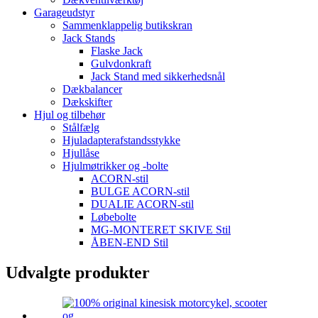
Garageudstyr
Sammenklappelig butikskran
Jack Stands
Flaske Jack
Gulvdonkraft
Jack Stand med sikkerhedsnål
Dækbalancer
Dækskifter
Hjul og tilbehør
Stålfælg
Hjuladapterafstandsstykke
Hjullåse
Hjulmøtrikker og -bolte
ACORN-stil
BULGE ACORN-stil
DUALIE ACORN-stil
Løbebolte
MG-MONTERET SKIVE Stil
ÅBEN-END Stil
Udvalgte produkter