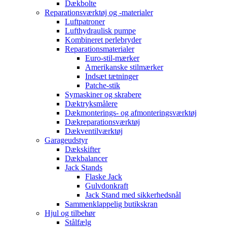
Dækbolte
Reparationsværktøj og -materialer
Luftpatroner
Lufthydraulisk pumpe
Kombineret perlebryder
Reparationsmaterialer
Euro-stil-mærker
Amerikanske stilmærker
Indsæt tætninger
Patche-stik
Symaskiner og skrabere
Dæktryksmålere
Dækmonterings- og afmonteringsværktøj
Dækreparationsværktøj
Dækventilværktøj
Garageudstyr
Dækskifter
Dækbalancer
Jack Stands
Flaske Jack
Gulvdonkraft
Jack Stand med sikkerhedsnål
Sammenklappelig butikskran
Hjul og tilbehør
Stålfælg