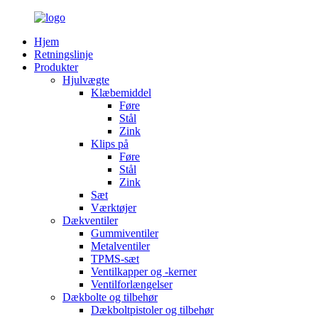
Hjem
Retningslinje
Produkter
Hjulvægte
Klæbemiddel
Føre
Stål
Zink
Klips på
Føre
Stål
Zink
Sæt
Værktøjer
Dækventiler
Gummiventiler
Metalventiler
TPMS-sæt
Ventilkapper og -kerner
Ventilforlængelser
Dækbolte og tilbehør
Dækboltpistoler og tilbehør