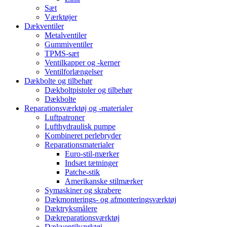
Sæt
Værktøjer
Dækventiler
Metalventiler
Gummiventiler
TPMS-sæt
Ventilkapper og -kerner
Ventilforlængelser
Dækbolte og tilbehør
Dækboltpistoler og tilbehør
Dækbolte
Reparationsværktøj og -materialer
Luftpatroner
Lufthydraulisk pumpe
Kombineret perlebryder
Reparationsmaterialer
Euro-stil-mærker
Indsæt tætninger
Patche-stik
Amerikanske stilmærker
Symaskiner og skrabere
Dækmonterings- og afmonteringsværktøj
Dæktryksmålere
Dækreparationsværktøj
Dækventilværktøj