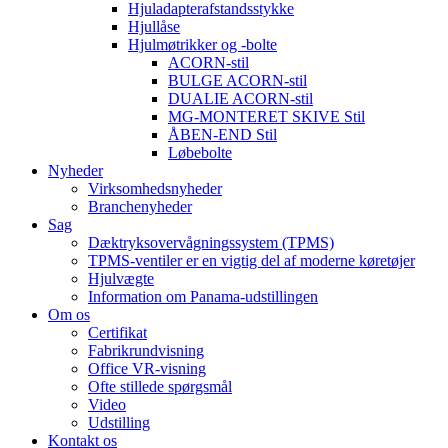
Hjuladapterafstandsstykke
Hjullåse
Hjulmøtrikker og -bolte
ACORN-stil
BULGE ACORN-stil
DUALIE ACORN-stil
MG-MONTERET SKIVE Stil
ÅBEN-END Stil
Løbebolte
Nyheder
Virksomhedsnyheder
Branchenyheder
Sag
Dæktryksovervågningssystem (TPMS)
TPMS-ventiler er en vigtig del af moderne køretøjer
Hjulvægte
Information om Panama-udstillingen
Om os
Certifikat
Fabrikrundvisning
Office VR-visning
Ofte stillede spørgsmål
Video
Udstilling
Kontakt os