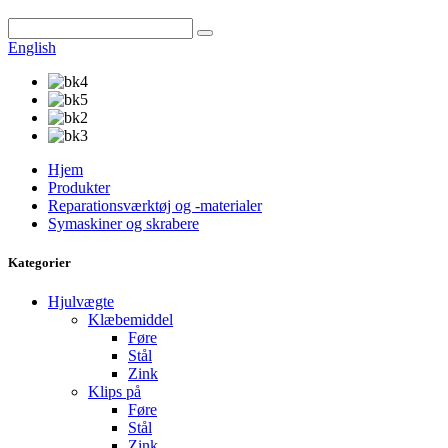
English
Hjem
Produkter
Reparationsværktøj og -materialer
Symaskiner og skrabere
Kategorier
Hjulvægte
Klæbemiddel
Føre
Stål
Zink
Klips på
Føre
Stål
Zink