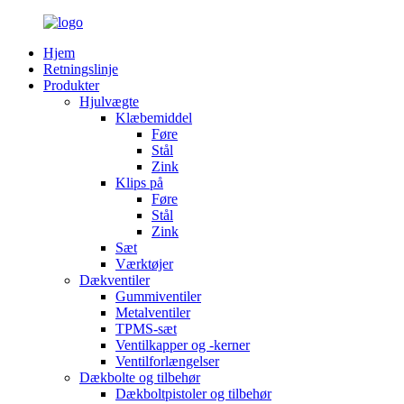
Hjem
Retningslinje
Produkter
Hjulvægte
Klæbemiddel
Føre
Stål
Zink
Klips på
Føre
Stål
Zink
Sæt
Værktøjer
Dækventiler
Gummiventiler
Metalventiler
TPMS-sæt
Ventilkapper og -kerner
Ventilforlængelser
Dækbolte og tilbehør
Dækboltpistoler og tilbehør