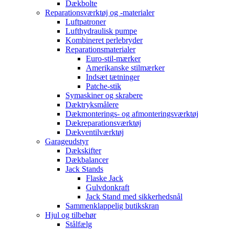
Dækbolte
Reparationsværktøj og -materialer
Luftpatroner
Lufthydraulisk pumpe
Kombineret perlebryder
Reparationsmaterialer
Euro-stil-mærker
Amerikanske stilmærker
Indsæt tætninger
Patche-stik
Symaskiner og skrabere
Dæktryksmålere
Dækmonterings- og afmonteringsværktøj
Dækreparationsværktøj
Dækventilværktøj
Garageudstyr
Dækskifter
Dækbalancer
Jack Stands
Flaske Jack
Gulvdonkraft
Jack Stand med sikkerhedsnål
Sammenklappelig butikskran
Hjul og tilbehør
Stålfælg