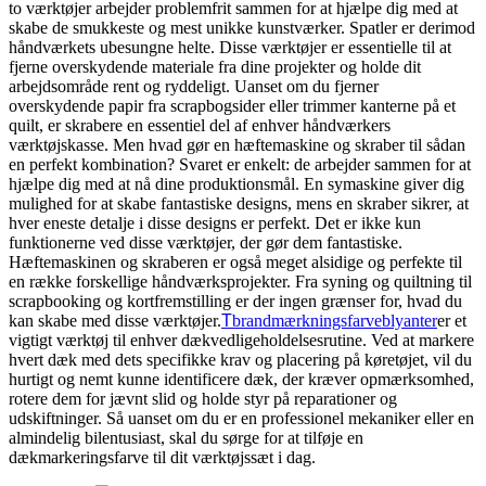
to værktøjer arbejder problemfrit sammen for at hjælpe dig med at
skabe de smukkeste og mest unikke kunstværker. Spatler er derimod
håndværkets ubesungne helte. Disse værktøjer er essentielle til at
fjerne overskydende materiale fra dine projekter og holde dit
arbejdsområde rent og ryddeligt. Uanset om du fjerner
overskydende papir fra scrapbogsider eller trimmer kanterne på et
quilt, er skrabere en essentiel del af enhver håndværkers
værktøjskasse. Men hvad gør en hæftemaskine og skraber til sådan
en perfekt kombination? Svaret er enkelt: de arbejder sammen for at
hjælpe dig med at nå dine produktionsmål. En symaskine giver dig
mulighed for at skabe fantastiske designs, mens en skraber sikrer, at
hver eneste detalje i disse designs er perfekt. Det er ikke kun
funktionerne ved disse værktøjer, der gør dem fantastiske.
Hæftemaskinen og skraberen er også meget alsidige og perfekte til
en række forskellige håndværksprojekter. Fra syning og quiltning til
scrapbooking og kortfremstilling er der ingen grænser for, hvad du
kan skabe med disse værktøjer.
T
brandmærkningsfarveblyanter
er et
vigtigt værktøj til enhver dækvedligeholdelsesrutine. Ved at markere
hvert dæk med dets specifikke krav og placering på køretøjet, vil du
hurtigt og nemt kunne identificere dæk, der kræver opmærksomhed,
rotere dem for jævnt slid og holde styr på reparationer og
udskiftninger. Så uanset om du er en professionel mekaniker eller en
almindelig bilentusiast, skal du sørge for at tilføje en
dækmarkeringsfarve til dit værktøjssæt i dag.