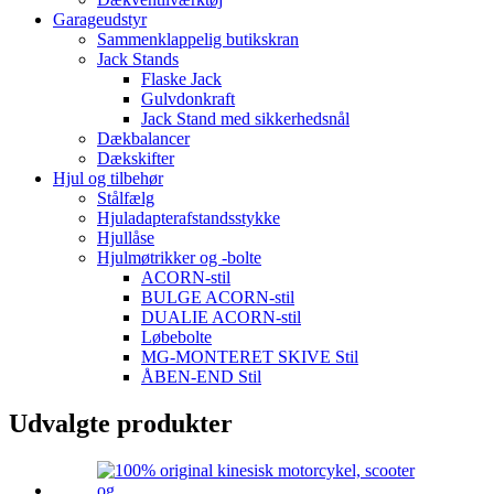
Garageudstyr
Sammenklappelig butikskran
Jack Stands
Flaske Jack
Gulvdonkraft
Jack Stand med sikkerhedsnål
Dækbalancer
Dækskifter
Hjul og tilbehør
Stålfælg
Hjuladapterafstandsstykke
Hjullåse
Hjulmøtrikker og -bolte
ACORN-stil
BULGE ACORN-stil
DUALIE ACORN-stil
Løbebolte
MG-MONTERET SKIVE Stil
ÅBEN-END Stil
Udvalgte produkter