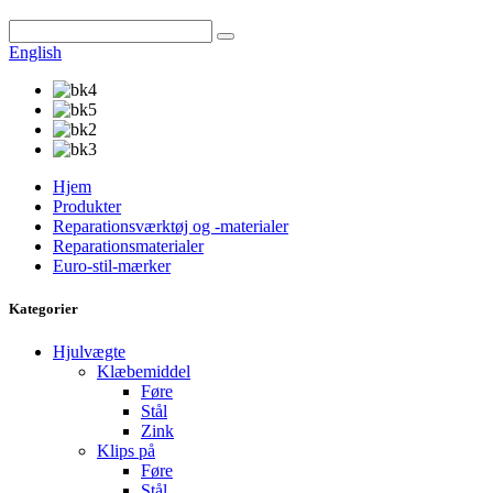
English
Hjem
Produkter
Reparationsværktøj og -materialer
Reparationsmaterialer
Euro-stil-mærker
Kategorier
Hjulvægte
Klæbemiddel
Føre
Stål
Zink
Klips på
Føre
Stål