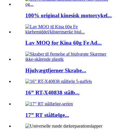
100% original kinesisk motorcykel...
Lav MOQ for Kina 60g Fe Ad...
Hjulvægtfjerner Skrabe...
16” RT-X40838 stålb...
17” RT stålfælge...