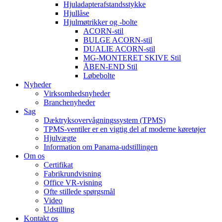
Hjuladapterafstandsstykke
Hjullåse
Hjulmøtrikker og -bolte
ACORN-stil
BULGE ACORN-stil
DUALIE ACORN-stil
MG-MONTERET SKIVE Stil
ÅBEN-END Stil
Løbebolte
Nyheder
Virksomhedsnyheder
Branchenyheder
Sag
Dæktryksovervågningssystem (TPMS)
TPMS-ventiler er en vigtig del af moderne køretøjer
Hjulvægte
Information om Panama-udstillingen
Om os
Certifikat
Fabrikrundvisning
Office VR-visning
Ofte stillede spørgsmål
Video
Udstilling
Kontakt os