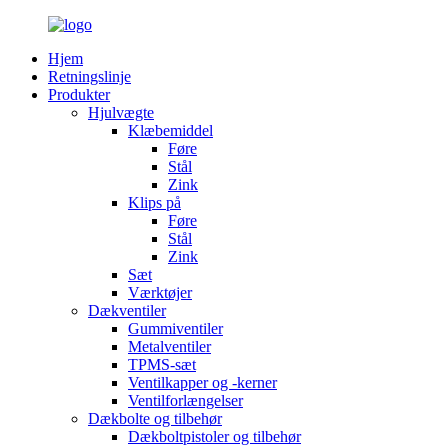
Hjem
Retningslinje
Produkter
Hjulvægte
Klæbemiddel
Føre
Stål
Zink
Klips på
Føre
Stål
Zink
Sæt
Værktøjer
Dækventiler
Gummiventiler
Metalventiler
TPMS-sæt
Ventilkapper og -kerner
Ventilforlængelser
Dækbolte og tilbehør
Dækboltpistoler og tilbehør