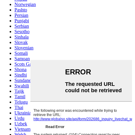
Norwegian
Pashto
Persian
Punjabi
Serbian
Sesotho
Sinhala
Slovak
Slovenian
Somali
Samoan
Scots Gaelic
Shona
Sindhi
Sundanese
Swahili
Tajik
Tamil
Telugu
Thai
Ukrainian
Urdu
Uzbek
Vietnamese
Welsh