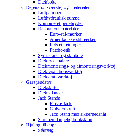
Dækbolte
Reparationsværktøj og -materialer
Luftpatroner
Lufthydraulisk pumpe
Kombineret perlebryder
Reparationsmaterialer
Euro-stil-mærker
Amerikanske stilmærker
Indsæt tætninger
Patche-stik
Symaskiner og skrabere
Dæktryksmålere
Dækmonterings- og afmonteringsværktøj
Dækreparationsværktøj
Dækventilværktøj
Garageudstyr
Dækskifter
Dækbalancer
Jack Stands
Flaske Jack
Gulvdonkraft
Jack Stand med sikkerhedsnål
Sammenklappelig butikskran
Hjul og tilbehør
Stålfælg