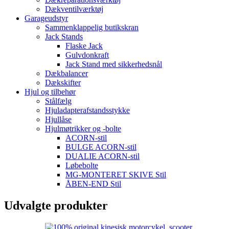
Dækventilværktøj
Garageudstyr
Sammenklappelig butikskran
Jack Stands
Flaske Jack
Gulvdonkraft
Jack Stand med sikkerhedsnål
Dækbalancer
Dækskifter
Hjul og tilbehør
Stålfælg
Hjuladapterafstandsstykke
Hjullåse
Hjulmøtrikker og -bolte
ACORN-stil
BULGE ACORN-stil
DUALIE ACORN-stil
Løbebolte
MG-MONTERET SKIVE Stil
ÅBEN-END Stil
Udvalgte produkter