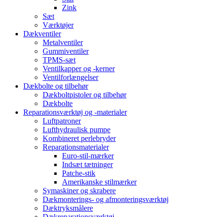
Zink
Sæt
Værktøjer
Dækventiler
Metalventiler
Gummiventiler
TPMS-sæt
Ventilkapper og -kerner
Ventilforlængelser
Dækbolte og tilbehør
Dækboltpistoler og tilbehør
Dækbolte
Reparationsværktøj og -materialer
Luftpatroner
Lufthydraulisk pumpe
Kombineret perlebryder
Reparationsmaterialer
Euro-stil-mærker
Indsæt tætninger
Patche-stik
Amerikanske stilmærker
Symaskiner og skrabere
Dækmonterings- og afmonteringsværktøj
Dæktryksmålere
Dækreparationsværktøj