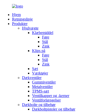
Hjem
Retningslinje
Produkter
Hjulvægte
Klæbemiddel
Føre
Stål
Zink
Klips på
Føre
Stål
Zink
Sæt
Værktøjer
Dækventiler
Gummiventiler
Metalventiler
TPMS-sæt
Ventilkapper og -kerner
Ventilforlængelser
Dækbolte og tilbehør
Dækboltpistoler og tilbehør