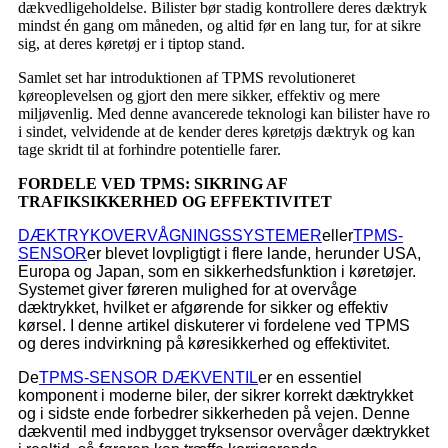
dækvedligeholdelse. Bilister bør stadig kontrollere deres dæktryk
mindst én gang om måneden, og altid før en lang tur, for at sikre
sig, at deres køretøj er i tiptop stand.
Samlet set har introduktionen af ​​TPMS revolutioneret
køreoplevelsen og gjort den mere sikker, effektiv og mere
miljøvenlig. Med denne avancerede teknologi kan bilister have ro
i sindet, velvidende at de kender deres køretøjs dæktryk og kan
tage skridt til at forhindre potentielle farer.
FORDELE VED TPMS: SIKRING AF
TRAFIKSIKKERHED OG EFFEKTIVITET
DÆKTRYKOVERVÅGNINGSSYSTEMER
eller
TPMS-
SENSOR
er blevet lovpligtigt i flere lande, herunder USA,
Europa og Japan, som en sikkerhedsfunktion i køretøjer.
Systemet giver føreren mulighed for at overvåge
dæktrykket, hvilket er afgørende for sikker og effektiv
kørsel. I denne artikel diskuterer vi fordelene ved TPMS
og deres indvirkning på køresikkerhed og effektivitet.
De
TPMS-SENSOR DÆKVENTIL
er en essentiel
komponent i moderne biler, der sikrer korrekt dæktrykket
og i sidste ende forbedrer sikkerheden på vejen. Denne
dækventil med indbygget tryksensor overvåger dæktrykket