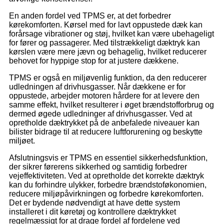
En anden fordel ved TPMS er, at det forbedrer
kørekomforten. Kørsel med for lavt oppustede dæk kan
forårsage vibrationer og støj, hvilket kan være ubehageligt
for fører og passagerer. Med tilstrækkeligt dæktryk kan
kørslen være mere jævn og behagelig, hvilket reducerer
behovet for hyppige stop for at justere dækkene.
TPMS er også en miljøvenlig funktion, da den reducerer
udledningen af ​​drivhusgasser. Når dækkene er for
oppustede, arbejder motoren hårdere for at levere den
samme effekt, hvilket resulterer i øget brændstofforbrug og
dermed øgede udledninger af drivhusgasser. Ved at
opretholde dæktrykket på de anbefalede niveauer kan
bilister bidrage til at reducere luftforurening og beskytte
miljøet.
Afslutningsvis er TPMS en essentiel sikkerhedsfunktion,
der sikrer førerens sikkerhed og samtidig forbedrer
vejeffektiviteten. Ved at opretholde det korrekte dæktryk
kan du forhindre ulykker, forbedre brændstoføkonomien,
reducere miljøpåvirkningen og forbedre kørekomforten.
Det er bydende nødvendigt at have dette system
installeret i dit køretøj og kontrollere dæktrykket
regelmæssigt for at drage fordel af fordelene ved