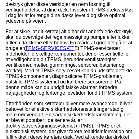
dæktryk giver disse værktøjer en nem løsning til
vedligeholdelse af dine dæk. Invester i TPMS-dækværktøj
i dag for at forlænge dine dæks levetid og sikre optimal
ydeevne på vejen.
For at sikre, at dit køretøj altid har det anbefalede dæktryk,
skal du overvåge det regelmæssigt og pumpe eller lukke
luften i dækkene efter behov. En måde at gøre det på er at
bruge en
TPMS-SERVICESÆT
Et TPMS-servicesæt
indeholder forskellige komponenter, der er essentielle for
at vedligeholde dit TPMS, herunder ventilstængler,
ventilkerner, hætter, gummiringe, sensorer, batterier og
værktøj. Med et TPMS-servicesæt kan du udskifte defekte
TPMS-komponenter, diagnosticere TPMS-problemer,
nulstille TPMS-systemet og kalibrere sensorerne. På
denne måde kan du undgå falske alarmer, forbedre
nøjagtigheden og forlænge levetiden for dit TPMS-system.
Efterhånden som køretøjer bliver mere avancerede, bliver
behovet for effektive sikkerhedsforanstaltninger stadig
mere nødvendigt. En sådan sikkerhedsforanstaltning, der
er blevet populær i de senere år, er
dæktryksovervågningssystemet (TPMS). TPMS er et
elektronisk system, der giver førere realtidsinformation om
lufttrykket i deres køretøjs dæk. Ved at kende dæktrykket