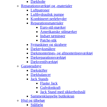
Dækbolte
Reparationsværktøj og -materialer
Luftpatroner
Lufthydraulisk pumpe
Kombineret perlebryder
Reparationsmaterialer
Euro-stil-mærker
Amerikanske stilmærker
Indsæt tætninger
Patche-stik
Symaskiner og skrabere
Dæktryksmålere
Dækmonterings- og afmonteringsværktøj
Dækreparationsværktøj
Dækventilværktøj
Garageudstyr
Dækskifter
Dækbalancer
Jack Stands
Flaske Jack
Gulvdonkraft
Jack Stand med sikkerhedsnål
Sammenklappelig butikskran
Hjul og tilbehør
Stålfælg