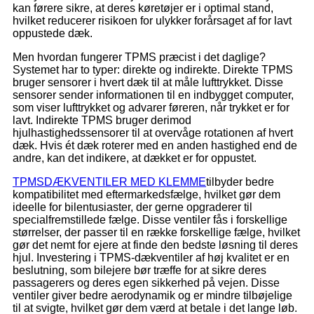
kan førere sikre, at deres køretøjer er i optimal stand,
hvilket reducerer risikoen for ulykker forårsaget af for lavt
oppustede dæk.
Men hvordan fungerer TPMS præcist i det daglige?
Systemet har to typer: direkte og indirekte. Direkte TPMS
bruger sensorer i hvert dæk til at måle lufttrykket. Disse
sensorer sender informationen til en indbygget computer,
som viser lufttrykket og advarer føreren, når trykket er for
lavt. Indirekte TPMS bruger derimod
hjulhastighedssensorer til at overvåge rotationen af ​​hvert
dæk. Hvis ét dæk roterer med en anden hastighed end de
andre, kan det indikere, at dækket er for oppustet.
TPMS
DÆKVENTILER MED KLEMME
tilbyder bedre
kompatibilitet med eftermarkedsfælge, hvilket gør dem
ideelle for bilentusiaster, der gerne opgraderer til
specialfremstillede fælge. Disse ventiler fås i forskellige
størrelser, der passer til en række forskellige fælge, hvilket
gør det nemt for ejere at finde den bedste løsning til deres
hjul. Investering i TPMS-dækventiler af høj kvalitet er en
beslutning, som bilejere bør træffe for at sikre deres
passagerers og deres egen sikkerhed på vejen. Disse
ventiler giver bedre aerodynamik og er mindre tilbøjelige
til at svigte, hvilket gør dem værd at betale i det lange løb.