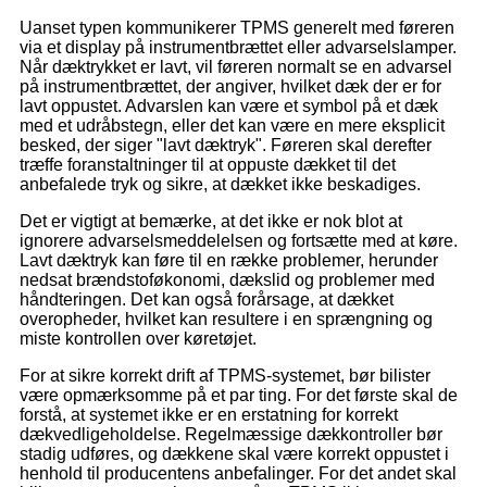
Uanset typen kommunikerer TPMS generelt med føreren
via et display på instrumentbrættet eller advarselslamper.
Når dæktrykket er lavt, vil føreren normalt se en advarsel
på instrumentbrættet, der angiver, hvilket dæk der er for
lavt oppustet. Advarslen kan være et symbol på et dæk
med et udråbstegn, eller det kan være en mere eksplicit
besked, der siger "lavt dæktryk". Føreren skal derefter
træffe foranstaltninger til at oppuste dækket til det
anbefalede tryk og sikre, at dækket ikke beskadiges.
Det er vigtigt at bemærke, at det ikke er nok blot at
ignorere advarselsmeddelelsen og fortsætte med at køre.
Lavt dæktryk kan føre til en række problemer, herunder
nedsat brændstoføkonomi, dækslid og problemer med
håndteringen. Det kan også forårsage, at dækket
overopheder, hvilket kan resultere i en sprængning og
miste kontrollen over køretøjet.
For at sikre korrekt drift af TPMS-systemet, bør bilister
være opmærksomme på et par ting. For det første skal de
forstå, at systemet ikke er en erstatning for korrekt
dækvedligeholdelse. Regelmæssige dækkontroller bør
stadig udføres, og dækkene skal være korrekt oppustet i
henhold til producentens anbefalinger. For det andet skal