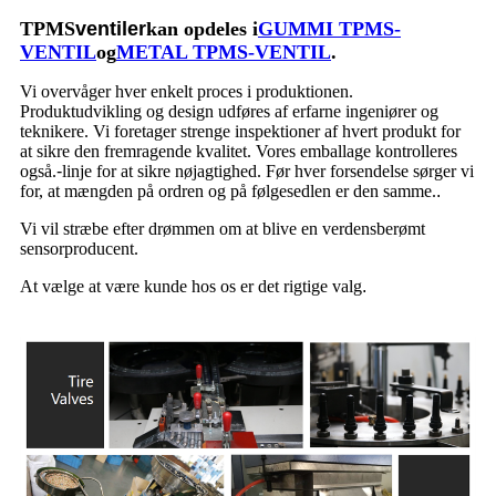
TPMS
ventiler
kan opdeles i
GUMMI TPMS-
VENTIL
og
METAL TPMS-VENTIL
.
Vi overvåger hver enkelt proces i produktionen.
Produktudvikling og design udføres af erfarne ingeniører og
teknikere. Vi foretager strenge inspektioner af hvert produkt for
at sikre den fremragende kvalitet. Vores emballage kontrolleres
også.
-
linje for at sikre nøjagtighed. Før hver forsendelse sørger vi
for, at mængden på ordren og på følgesedlen er den samme.
.
Vi vil stræbe efter drømmen om at blive en verdensberømt
sensorproducent.
At vælge at være kunde hos os er det rigtige valg
.