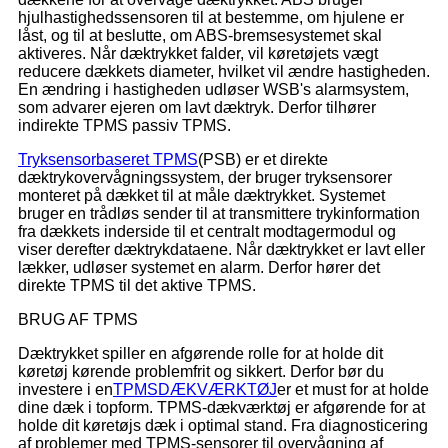
hjulhastighedssensoren til at bestemme, om hjulene er
låst, og til at beslutte, om ABS-bremsesystemet skal
aktiveres. Når dæktrykket falder, vil køretøjets vægt
reducere dækkets diameter, hvilket vil ændre hastigheden.
En ændring i hastigheden udløser WSB's alarmsystem,
som advarer ejeren om lavt dæktryk. Derfor tilhører
indirekte TPMS passiv TPMS.
Tryksensorbaseret TPMS
(PSB) er et direkte
dæktrykovervågningssystem, der bruger tryksensorer
monteret på dækket til at måle dæktrykket. Systemet
bruger en trådløs sender til at transmittere trykinformation
fra dækkets inderside til et centralt modtagermodul og
viser derefter dæktrykdataene. Når dæktrykket er lavt eller
lækker, udløser systemet en alarm. Derfor hører det
direkte TPMS til det aktive TPMS.
BRUG AF TPMS
Dæktrykket spiller en afgørende rolle for at holde dit
køretøj kørende problemfrit og sikkert. Derfor bør du
investere i en
TPMS
DÆKVÆRKTØJ
er et must for at holde
dine dæk i topform. TPMS-dækværktøj er afgørende for at
holde dit køretøjs dæk i optimal stand. Fra diagnosticering
af problemer med TPMS-sensorer til overvågning af