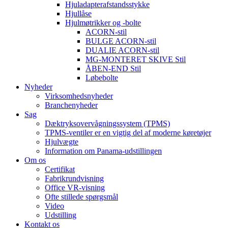
Hjuladapterafstandsstykke
Hjullåse
Hjulmøtrikker og -bolte
ACORN-stil
BULGE ACORN-stil
DUALIE ACORN-stil
MG-MONTERET SKIVE Stil
ÅBEN-END Stil
Løbebolte
Nyheder
Virksomhedsnyheder
Branchenyheder
Sag
Dæktryksovervågningssystem (TPMS)
TPMS-ventiler er en vigtig del af moderne køretøjer
Hjulvægte
Information om Panama-udstillingen
Om os
Certifikat
Fabrikrundvisning
Office VR-visning
Ofte stillede spørgsmål
Video
Udstilling
Kontakt os