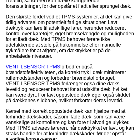
i realtid, så føreren kan træffe korrigerende
foranstaltninger, før der opstår et fladt eller sprunget dæk.
Den største fordel ved et TPMS-system er, at det kan give
tidlig advarsel om potentielt farlige situationer. Lavt
dæktryk kan føre til adskillige farer, herunder reduceret
kontrol over køretøjet, øget bremselængde og muligheden
for et fladt dæk. Med TPMS behøver førere ikke
udelukkende at stole på hukommelse eller manuelle
trykmålere for at afgøre, om dæktrykket er på de
anbefalede niveauer.
VENTILSENSOR TPMS
forbedrer også
brændstofeffektiviteten, da korrekt tryk i dæk minimerer
rullemodstanden og forbedrer brændstofforbruget.
VENTILSENSOR TPMS forlænger også dine dæks
levetid og reducerer behovet for at udskifte dæk, hvilket
kan være dyrt. For lavt oppustede dæk øger også sliddet
på dækkenes slidbane, hvilket forkorter deres levetid.
Kørsel med korrekt oppustede dæk kan hjælpe med at
forhindre dækskader, såsom flade dæk, som kan være
vanskelige at kontrollere og kan føre til alvorlige ulykker.
Med TPMS advares føreren, når dæktrykket er lavt, og kan
straks handle for at forhindre dækskader, før der opstår
alvorlige konsekvenser.