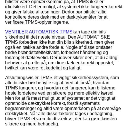
bilister være opmærksomme på, at TPMS ikke er
idiotsikkert. Det er muligt, at systemet ikke fungerer korrekt
og giver falske aflæsninger. Derfor bør bilister altid
kontrollere deres dæk med en dæktryksmåler for at
verificere TPMS-oplysningerne.
VENTILER AUTOMATISK TPMS
kan tage din bils
sikkerhed til det næste niveau. Den AUTOMATISKE
TPMS forbedrer ikke kun din bils sikkerhed, men giver
også en række andre fordele. Nogle af disse omfatter
bedre brændstofeffektivitet, forbedret håndtering og
forlænget dæklevetid. Derudover sikrer den, at du aldrig
behøver at gætte på, om dine dæk er korrekt oppustet,
hvilket kan være ret kedeligt og farligt.
Afslutningsvis er TPMS et vigtigt sikkerhedssystem, som
alle bilister bør benytte sig af. Ved at forstå, hvordan
TPMS fungerer, og hvordan det fungerer, kan bilisterne
høste fordelene ved en sikrere og mere effektiv kørsel.
Men for at få mest muligt ud af systemet er det vigtigt at
opretholde dæktrykket korrekt, forstå systemets
begrænsninger og altid være opmærksom på at overvåge
dæktrykket. Når alle disse faktorer tages i betragtning,
bliver TPMS et værdifuldt værktøj, der kan gøre kørslen
sikrere og mere behagelig.