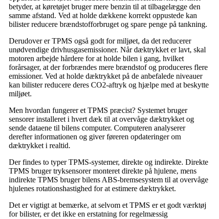
betyder, at køretøjet bruger mere benzin til at tilbagelægge den
samme afstand. Ved at holde dækkene korrekt oppustede kan
bilister reducere brændstofforbruget og spare penge på tankning.
Derudover er TPMS også godt for miljøet, da det reducerer
unødvendige drivhusgasemissioner. Når dæktrykket er lavt, skal
motoren arbejde hårdere for at holde bilen i gang, hvilket
forårsager, at der forbrændes mere brændstof og produceres flere
emissioner. Ved at holde dæktrykket på de anbefalede niveauer
kan bilister reducere deres CO2-aftryk og hjælpe med at beskytte
miljøet.
Men hvordan fungerer et TPMS præcist? Systemet bruger
sensorer installeret i hvert dæk til at overvåge dæktrykket og
sende dataene til bilens computer. Computeren analyserer
derefter informationen og giver føreren opdateringer om
dæktrykket i realtid.
Der findes to typer TPMS-systemer, direkte og indirekte. Direkte
TPMS bruger tryksensorer monteret direkte på hjulene, mens
indirekte TPMS bruger bilens ABS-bremsesystem til at overvåge
hjulenes rotationshastighed for at estimere dæktrykket.
Det er vigtigt at bemærke, at selvom et TPMS er et godt værktøj
for bilister, er det ikke en erstatning for regelmæssig