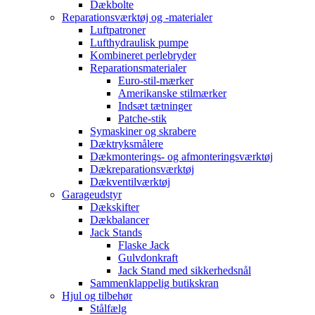
Dækbolte
Reparationsværktøj og -materialer
Luftpatroner
Lufthydraulisk pumpe
Kombineret perlebryder
Reparationsmaterialer
Euro-stil-mærker
Amerikanske stilmærker
Indsæt tætninger
Patche-stik
Symaskiner og skrabere
Dæktryksmålere
Dækmonterings- og afmonteringsværktøj
Dækreparationsværktøj
Dækventilværktøj
Garageudstyr
Dækskifter
Dækbalancer
Jack Stands
Flaske Jack
Gulvdonkraft
Jack Stand med sikkerhedsnål
Sammenklappelig butikskran
Hjul og tilbehør
Stålfælg