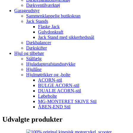
Dækventilværktøj
Garageudstyr
Sammenklappelig butikskran
Jack Stands
Flaske Jack
Gulvdonkraft
Jack Stand med sikkerhedsnål
Dækbalancer
Dækskifter
Hjul og tilbehør
Stålfælg
Hjuladapterafstandsstykke
Hjullåse
Hjulmøtrikker og -bolte
ACORN-stil
BULGE ACORN-stil
DUALIE ACORN-stil
Løbebolte
MG-MONTERET SKIVE Stil
ÅBEN-END Stil
Udvalgte produkter