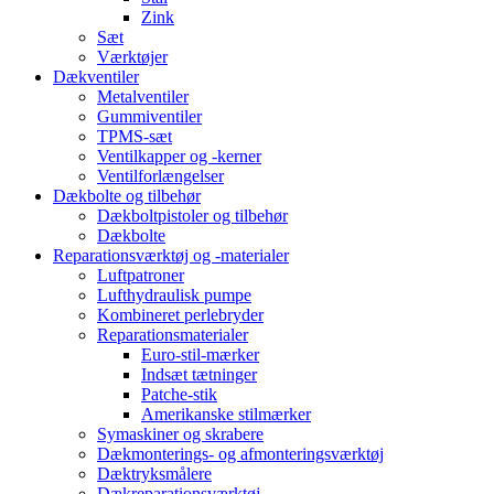
Zink
Sæt
Værktøjer
Dækventiler
Metalventiler
Gummiventiler
TPMS-sæt
Ventilkapper og -kerner
Ventilforlængelser
Dækbolte og tilbehør
Dækboltpistoler og tilbehør
Dækbolte
Reparationsværktøj og -materialer
Luftpatroner
Lufthydraulisk pumpe
Kombineret perlebryder
Reparationsmaterialer
Euro-stil-mærker
Indsæt tætninger
Patche-stik
Amerikanske stilmærker
Symaskiner og skrabere
Dækmonterings- og afmonteringsværktøj
Dæktryksmålere
Dækreparationsværktøj