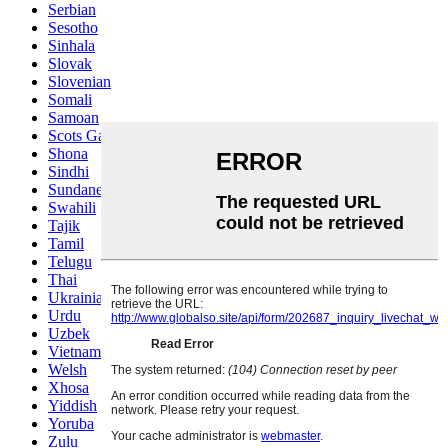
Serbian
Sesotho
Sinhala
Slovak
Slovenian
Somali
Samoan
Scots Gaelic
Shona
Sindhi
Sundanese
Swahili
Tajik
Tamil
Telugu
Thai
Ukrainian
Urdu
Uzbek
Vietnamese
Welsh
Xhosa
Yiddish
Yoruba
Zulu