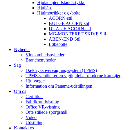
Hjuladapterafstandsstykke
Hjullåse
Hjulmøtrikker og -bolte
ACORN-stil
BULGE ACORN-stil
DUALIE ACORN-stil
MG-MONTERET SKIVE Stil
ÅBEN-END Stil
Løbebolte
Nyheder
Virksomhedsnyheder
Branchenyheder
Sag
Dæktryksovervågningssystem (TPMS)
TPMS-ventiler er en vigtig del af moderne køretøjer
Hjulvægte
Information om Panama-udstillingen
Om os
Certifikat
Fabrikrundvisning
Office VR-visning
Ofte stillede spørgsmål
Video
Udstilling
Kontakt os