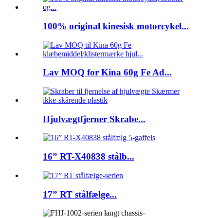
100% original kinesisk motorcykel...
Lav MOQ for Kina 60g Fe Ad...
Hjulvægtfjerner Skrabe...
16” RT-X40838 stålb...
17” RT stålfælge...