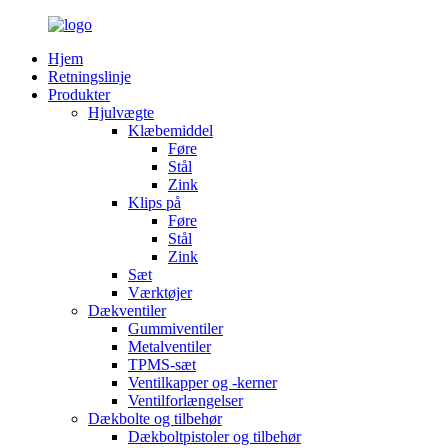
Hjem
Retningslinje
Produkter
Hjulvægte
Klæbemiddel
Føre
Stål
Zink
Klips på
Føre
Stål
Zink
Sæt
Værktøjer
Dækventiler
Gummiventiler
Metalventiler
TPMS-sæt
Ventilkapper og -kerner
Ventilforlængelser
Dækbolte og tilbehør
Dækboltpistoler og tilbehør