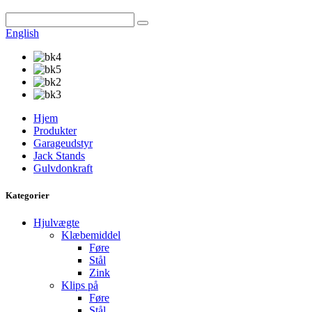
English
Hjem
Produkter
Garageudstyr
Jack Stands
Gulvdonkraft
Kategorier
Hjulvægte
Klæbemiddel
Føre
Stål
Zink
Klips på
Føre
Stål