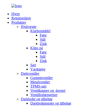
Hjem
Retningslinje
Produkter
Hjulvægte
Klæbemiddel
Føre
Stål
Zink
Klips på
Føre
Stål
Zink
Sæt
Værktøjer
Dækventiler
Gummiventiler
Metalventiler
TPMS-sæt
Ventilkapper og -kerner
Ventilforlængelser
Dækbolte og tilbehør
Dækboltpistoler og tilbehør