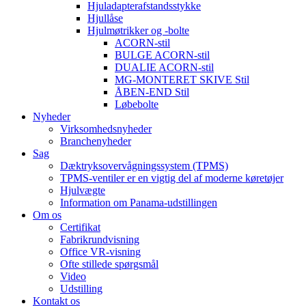
Hjuladapterafstandsstykke
Hjullåse
Hjulmøtrikker og -bolte
ACORN-stil
BULGE ACORN-stil
DUALIE ACORN-stil
MG-MONTERET SKIVE Stil
ÅBEN-END Stil
Løbebolte
Nyheder
Virksomhedsnyheder
Branchenyheder
Sag
Dæktryksovervågningssystem (TPMS)
TPMS-ventiler er en vigtig del af moderne køretøjer
Hjulvægte
Information om Panama-udstillingen
Om os
Certifikat
Fabrikrundvisning
Office VR-visning
Ofte stillede spørgsmål
Video
Udstilling
Kontakt os