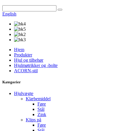
English
Hjem
Produkter
Hjul og tilbehør
Hjulmøtrikker og -bolte
ACORN-stil
Kategorier
Hjulvægte
Klæbemiddel
Føre
Stål
Zink
Klips på
Føre
Stål