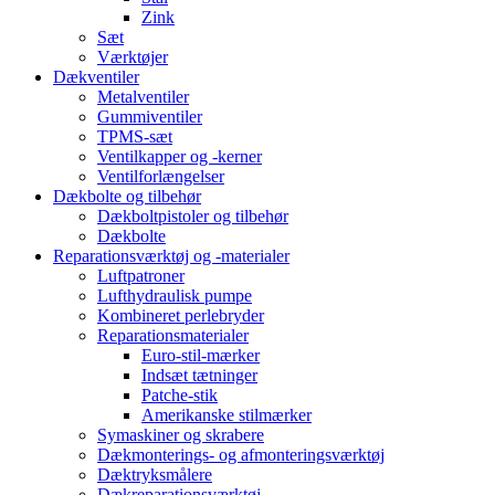
Zink
Sæt
Værktøjer
Dækventiler
Metalventiler
Gummiventiler
TPMS-sæt
Ventilkapper og -kerner
Ventilforlængelser
Dækbolte og tilbehør
Dækboltpistoler og tilbehør
Dækbolte
Reparationsværktøj og -materialer
Luftpatroner
Lufthydraulisk pumpe
Kombineret perlebryder
Reparationsmaterialer
Euro-stil-mærker
Indsæt tætninger
Patche-stik
Amerikanske stilmærker
Symaskiner og skrabere
Dækmonterings- og afmonteringsværktøj
Dæktryksmålere
Dækreparationsværktøj