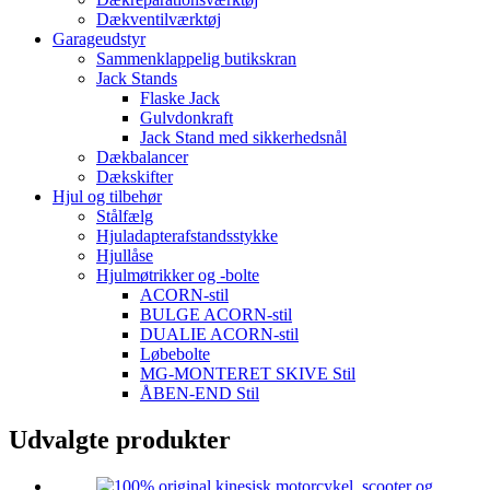
Dækventilværktøj
Garageudstyr
Sammenklappelig butikskran
Jack Stands
Flaske Jack
Gulvdonkraft
Jack Stand med sikkerhedsnål
Dækbalancer
Dækskifter
Hjul og tilbehør
Stålfælg
Hjuladapterafstandsstykke
Hjullåse
Hjulmøtrikker og -bolte
ACORN-stil
BULGE ACORN-stil
DUALIE ACORN-stil
Løbebolte
MG-MONTERET SKIVE Stil
ÅBEN-END Stil
Udvalgte produkter