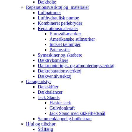
Dækbolte
Reparationsværktøj og -materialer
Luftpatroner
Lufthydraulisk pumpe
Kombineret perlebryder
Reparationsmaterialer
Euro-stil-mærker
Amerikanske stilmærker
Indsæt tætninger
Patche-stik
Symaskiner og skrabere
Dæktryksmålere
Dækmonterings- og afmonteringsværktøj
Dækreparationsværktøj
Dækventilværktøj
Garageudstyr
Dækskifter
Dækbalancer
Jack Stands
Flaske Jack
Gulvdonkraft
Jack Stand med sikkerhedsnål
Sammenklappelig butikskran
Hjul og tilbehør
Stålfælg