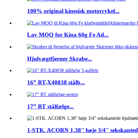
100% original kinesisk motorcykel...
Lav MOQ for Kina 60g Fe Ad...
Hjulvægtfjerner Skrabe...
16” RT-X40838 stålb...
17” RT stålfælge...
1-STK. ACORN 1,38'' høje 3/4'' sekskanted