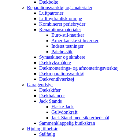
Dækbolte
Reparationsværktøj og -materialer
Luftpatroner
Lufthydraulisk pumpe
Kombineret perlebryder
Reparationsmaterialer
Euro-stil-mærker
Amerikanske stilmærker
Indsæt tætninger
Patche-stik
Symaskiner og skrabere
Dæktryksmålere
Dækmonterings- og afmonteringsværktøj
Dækreparationsværktøj
Dækventilværktøj
Garageudstyr
Dækskifter
Dækbalancer
Jack Stands
Flaske Jack
Gulvdonkraft
Jack Stand med sikkerhedsnål
Sammenklappelig butikskran
Hjul og tilbehør
Stålfælg