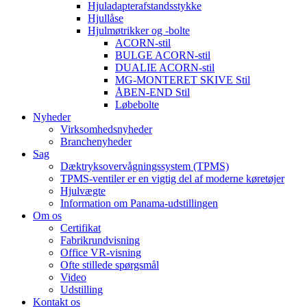
Hjuladapterafstandsstykke
Hjullåse
Hjulmøtrikker og -bolte
ACORN-stil
BULGE ACORN-stil
DUALIE ACORN-stil
MG-MONTERET SKIVE Stil
ÅBEN-END Stil
Løbebolte
Nyheder
Virksomhedsnyheder
Branchenyheder
Sag
Dæktryksovervågningssystem (TPMS)
TPMS-ventiler er en vigtig del af moderne køretøjer
Hjulvægte
Information om Panama-udstillingen
Om os
Certifikat
Fabrikrundvisning
Office VR-visning
Ofte stillede spørgsmål
Video
Udstilling
Kontakt os