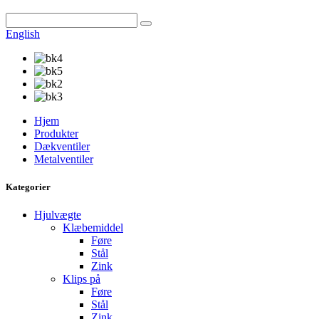
English
Hjem
Produkter
Dækventiler
Metalventiler
Kategorier
Hjulvægte
Klæbemiddel
Føre
Stål
Zink
Klips på
Føre
Stål
Zink