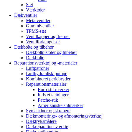
Sæt
Værktøjer
Dækventiler
Metalventiler
Gummiventiler
TPMS-sæt
Ventilkapper og -kerner
Ventilforlængelser
Dækbolte og tilbehør
Dækboltpistoler og tilbehør
Dækbolte
Reparationsværktøj og -materialer
Luftpatroner
Lufthydraulisk pumpe
Kombineret perlebryder
Reparationsmaterialer
Euro-stil-mærker
Indsæt tætninger
Patche-stik
Amerikanske stilmærker
Symaskiner og skrabere
Dækmonterings- og afmonteringsværktøj
Dæktryksmålere
Dækreparationsværktøj
Dækventilværktøj