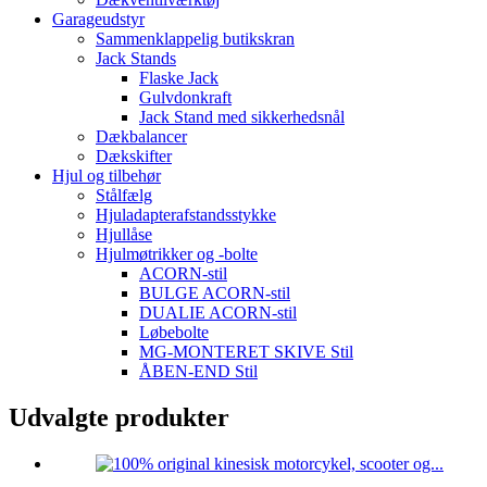
Garageudstyr
Sammenklappelig butikskran
Jack Stands
Flaske Jack
Gulvdonkraft
Jack Stand med sikkerhedsnål
Dækbalancer
Dækskifter
Hjul og tilbehør
Stålfælg
Hjuladapterafstandsstykke
Hjullåse
Hjulmøtrikker og -bolte
ACORN-stil
BULGE ACORN-stil
DUALIE ACORN-stil
Løbebolte
MG-MONTERET SKIVE Stil
ÅBEN-END Stil
Udvalgte produkter