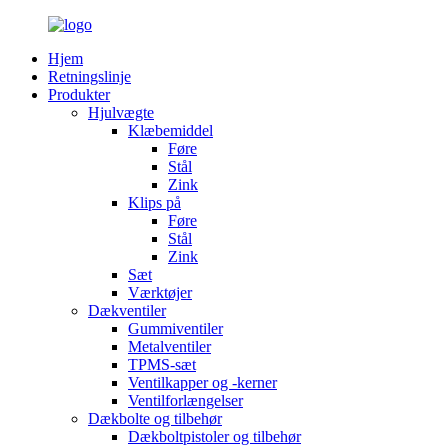
Hjem
Retningslinje
Produkter
Hjulvægte
Klæbemiddel
Føre
Stål
Zink
Klips på
Føre
Stål
Zink
Sæt
Værktøjer
Dækventiler
Gummiventiler
Metalventiler
TPMS-sæt
Ventilkapper og -kerner
Ventilforlængelser
Dækbolte og tilbehør
Dækboltpistoler og tilbehør