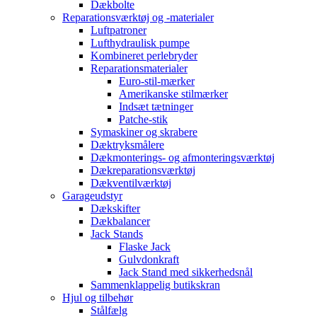
Dækbolte
Reparationsværktøj og -materialer
Luftpatroner
Lufthydraulisk pumpe
Kombineret perlebryder
Reparationsmaterialer
Euro-stil-mærker
Amerikanske stilmærker
Indsæt tætninger
Patche-stik
Symaskiner og skrabere
Dæktryksmålere
Dækmonterings- og afmonteringsværktøj
Dækreparationsværktøj
Dækventilværktøj
Garageudstyr
Dækskifter
Dækbalancer
Jack Stands
Flaske Jack
Gulvdonkraft
Jack Stand med sikkerhedsnål
Sammenklappelig butikskran
Hjul og tilbehør
Stålfælg