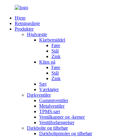
Hjem
Retningslinje
Produkter
Hjulvægte
Klæbemiddel
Føre
Stål
Zink
Klips på
Føre
Stål
Zink
Sæt
Værktøjer
Dækventiler
Gummiventiler
Metalventiler
TPMS-sæt
Ventilkapper og -kerner
Ventilforlængelser
Dækbolte og tilbehør
Dækboltpistoler og tilbehør