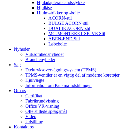
Hjuladapterafstandsstykke
Hjullåse
Hjulmøtrikker og -bolte
ACORN-stil
BULGE ACORN-stil
DUALIE ACORN-stil
MG-MONTERET SKIVE Stil
ÅBEN-END Stil
Løbebolte
Nyheder
Virksomhedsnyheder
Branchenyheder
Sag
Dæktryksovervågningssystem (TPMS)
TPMS-ventiler er en vigtig del af moderne køretøjer
Hjulvægte
Information om Panama-udstillingen
Om os
Certifikat
Fabrikrundvisning
Office VR-visning
Ofte stillede spørgsmål
Video
Udstilling
Kontakt os