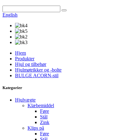
English
Hjem
Produkter
Hjul og tilbehør
Hjulmøtrikker og -bolte
BULGE ACORN-stil
Kategorier
Hjulvægte
Klæbemiddel
Føre
Stål
Zink
Klips på
Føre
Stål