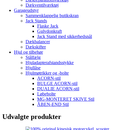
Dækventilværktøj
Garageudstyr
Sammenklappelig butikskran
Jack Stands
Flaske Jack
Gulvdonkraft
Jack Stand med sikkerhedsnål
Dækbalancer
Dækskifter
Hjul og tilbehør
Stålfælg
Hjuladapterafstandsstykke
Hjullåse
Hjulmøtrikker og -bolte
ACORN-stil
BULGE ACORN-stil
DUALIE ACORN-stil
Løbebolte
MG-MONTERET SKIVE Stil
ÅBEN-END Stil
Udvalgte produkter