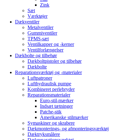
Zink
Sæt
Værktøjer
Dækventiler
Metalventiler
Gummiventiler
TPMS-sæt
Ventilkapper og -kerner
Ventilforlængelser
Dækbolte og tilbehør
Dækboltpistoler og tilbehør
Dækbolte
Reparationsværktøj og -materialer
Luftpatroner
Lufthydraulisk pumpe
Kombineret perlebryder
Reparationsmaterialer
Euro-stil-mærker
Indsæt tætninger
Patche-stik
Amerikanske stilmærker
Symaskiner og skrabere
Dækmonterings- og afmonteringsværktøj
Dæktryksmålere
Dækreparationsværktøj