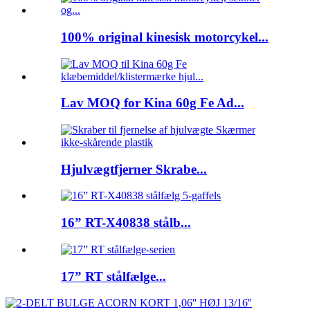
100% original kinesisk motorcykel...
Lav MOQ for Kina 60g Fe Ad...
Hjulvægtfjerner Skrabe...
16” RT-X40838 stålb...
17” RT stålfælge...