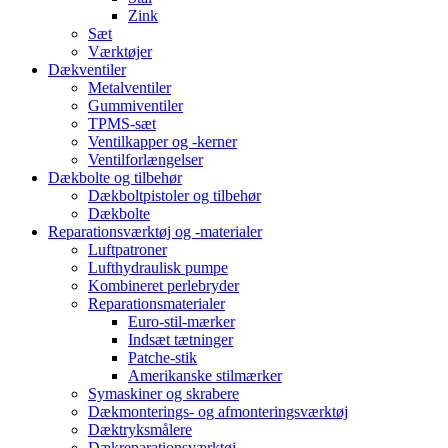
Zink
Sæt
Værktøjer
Dækventiler
Metalventiler
Gummiventiler
TPMS-sæt
Ventilkapper og -kerner
Ventilforlængelser
Dækbolte og tilbehør
Dækboltpistoler og tilbehør
Dækbolte
Reparationsværktøj og -materialer
Luftpatroner
Lufthydraulisk pumpe
Kombineret perlebryder
Reparationsmaterialer
Euro-stil-mærker
Indsæt tætninger
Patche-stik
Amerikanske stilmærker
Symaskiner og skrabere
Dækmonterings- og afmonteringsværktøj
Dæktryksmålere
Dækreparationsværktøj