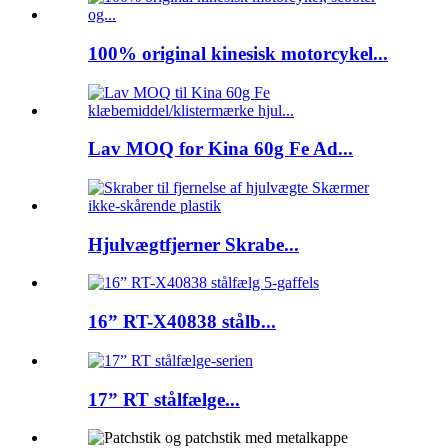
100% original kinesisk motorcykel...
Lav MOQ for Kina 60g Fe Ad...
Hjulvægtfjerner Skrabe...
16” RT-X40838 stålb...
17” RT stålfælge...