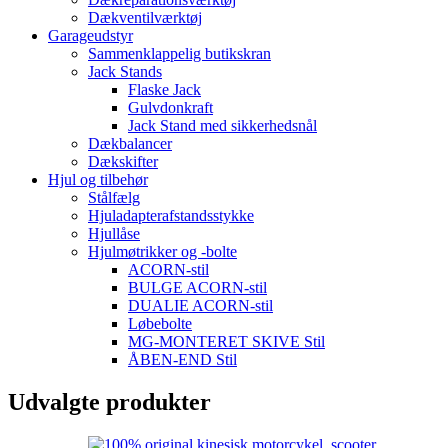
Dækventilværktøj
Garageudstyr
Sammenklappelig butikskran
Jack Stands
Flaske Jack
Gulvdonkraft
Jack Stand med sikkerhedsnål
Dækbalancer
Dækskifter
Hjul og tilbehør
Stålfælg
Hjuladapterafstandsstykke
Hjullåse
Hjulmøtrikker og -bolte
ACORN-stil
BULGE ACORN-stil
DUALIE ACORN-stil
Løbebolte
MG-MONTERET SKIVE Stil
ÅBEN-END Stil
Udvalgte produkter