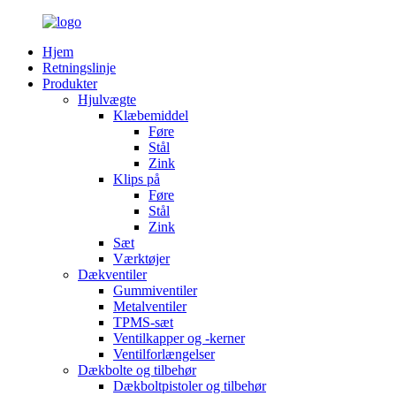
Hjem
Retningslinje
Produkter
Hjulvægte
Klæbemiddel
Føre
Stål
Zink
Klips på
Føre
Stål
Zink
Sæt
Værktøjer
Dækventiler
Gummiventiler
Metalventiler
TPMS-sæt
Ventilkapper og -kerner
Ventilforlængelser
Dækbolte og tilbehør
Dækboltpistoler og tilbehør