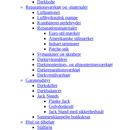
Dækbolte
Reparationsværktøj og -materialer
Luftpatroner
Lufthydraulisk pumpe
Kombineret perlebryder
Reparationsmaterialer
Euro-stil-mærker
Amerikanske stilmærker
Indsæt tætninger
Patche-stik
Symaskiner og skrabere
Dæktryksmålere
Dækmonterings- og afmonteringsværktøj
Dækreparationsværktøj
Dækventilværktøj
Garageudstyr
Dækskifter
Dækbalancer
Jack Stands
Flaske Jack
Gulvdonkraft
Jack Stand med sikkerhedsnål
Sammenklappelig butikskran
Hjul og tilbehør
Stålfælg