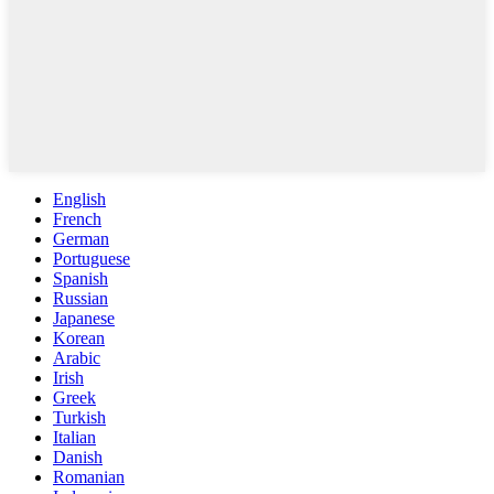
English
French
German
Portuguese
Spanish
Russian
Japanese
Korean
Arabic
Irish
Greek
Turkish
Italian
Danish
Romanian