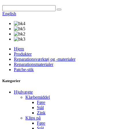
English
Hjem
Produkter
Reparationsværktøj og -materialer
Reparationsmaterialer
Patche-stik
Kategorier
Hjulvægte
Klæbemiddel
Føre
Stål
Zink
Klips på
Føre
Stål