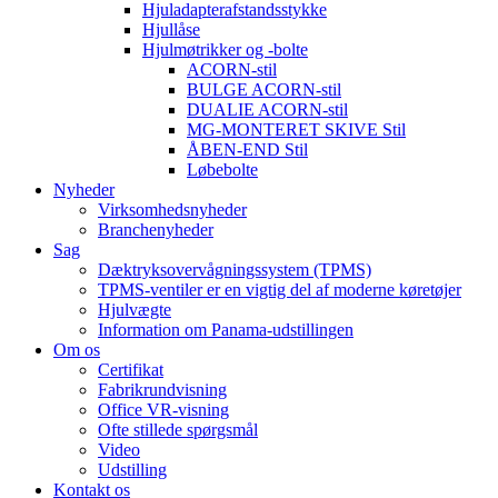
Hjuladapterafstandsstykke
Hjullåse
Hjulmøtrikker og -bolte
ACORN-stil
BULGE ACORN-stil
DUALIE ACORN-stil
MG-MONTERET SKIVE Stil
ÅBEN-END Stil
Løbebolte
Nyheder
Virksomhedsnyheder
Branchenyheder
Sag
Dæktryksovervågningssystem (TPMS)
TPMS-ventiler er en vigtig del af moderne køretøjer
Hjulvægte
Information om Panama-udstillingen
Om os
Certifikat
Fabrikrundvisning
Office VR-visning
Ofte stillede spørgsmål
Video
Udstilling
Kontakt os