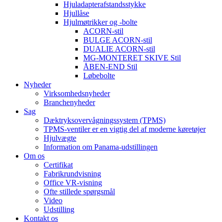
Hjuladapterafstandsstykke
Hjullåse
Hjulmøtrikker og -bolte
ACORN-stil
BULGE ACORN-stil
DUALIE ACORN-stil
MG-MONTERET SKIVE Stil
ÅBEN-END Stil
Løbebolte
Nyheder
Virksomhedsnyheder
Branchenyheder
Sag
Dæktryksovervågningssystem (TPMS)
TPMS-ventiler er en vigtig del af moderne køretøjer
Hjulvægte
Information om Panama-udstillingen
Om os
Certifikat
Fabrikrundvisning
Office VR-visning
Ofte stillede spørgsmål
Video
Udstilling
Kontakt os