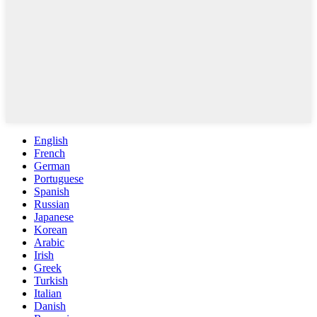
English
French
German
Portuguese
Spanish
Russian
Japanese
Korean
Arabic
Irish
Greek
Turkish
Italian
Danish