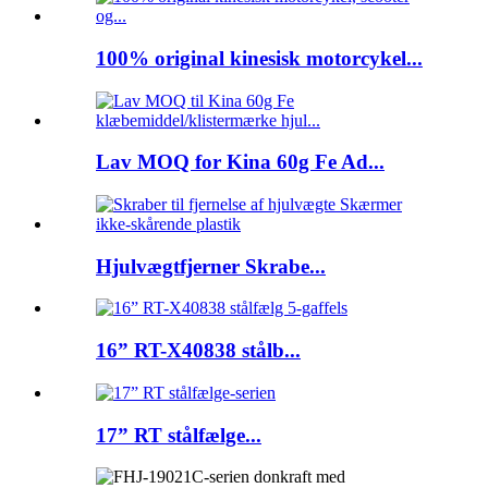
100% original kinesisk motorcykel...
Lav MOQ for Kina 60g Fe Ad...
Hjulvægtfjerner Skrabe...
16” RT-X40838 stålb...
17” RT stålfælge...