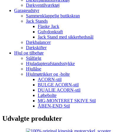
Dækventilværktøj
Garageudstyr
Sammenklappelig butikskran
Jack Stands
Flaske Jack
Gulvdonkraft
Jack Stand med sikkerhedsnål
Dækbalancer
Dækskifter
Hjul og tilbehør
Stålfælg
Hjuladapterafstandsstykke
Hjullåse
Hjulmøtrikker og -bolte
ACORN-stil
BULGE ACORN-stil
DUALIE ACORN-stil
Løbebolte
MG-MONTERET SKIVE Stil
ÅBEN-END Stil
Udvalgte produkter