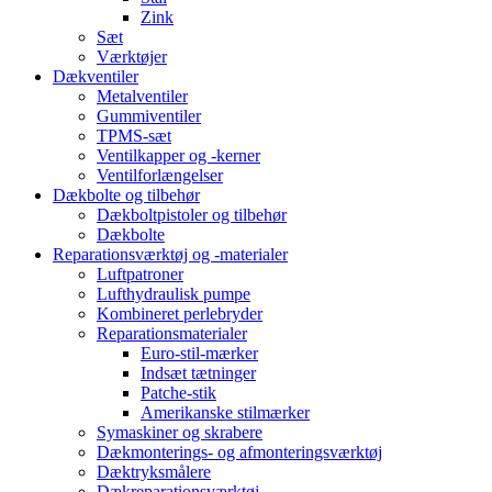
Zink
Sæt
Værktøjer
Dækventiler
Metalventiler
Gummiventiler
TPMS-sæt
Ventilkapper og -kerner
Ventilforlængelser
Dækbolte og tilbehør
Dækboltpistoler og tilbehør
Dækbolte
Reparationsværktøj og -materialer
Luftpatroner
Lufthydraulisk pumpe
Kombineret perlebryder
Reparationsmaterialer
Euro-stil-mærker
Indsæt tætninger
Patche-stik
Amerikanske stilmærker
Symaskiner og skrabere
Dækmonterings- og afmonteringsværktøj
Dæktryksmålere
Dækreparationsværktøj