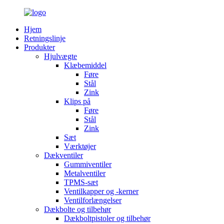
Hjem
Retningslinje
Produkter
Hjulvægte
Klæbemiddel
Føre
Stål
Zink
Klips på
Føre
Stål
Zink
Sæt
Værktøjer
Dækventiler
Gummiventiler
Metalventiler
TPMS-sæt
Ventilkapper og -kerner
Ventilforlængelser
Dækbolte og tilbehør
Dækboltpistoler og tilbehør