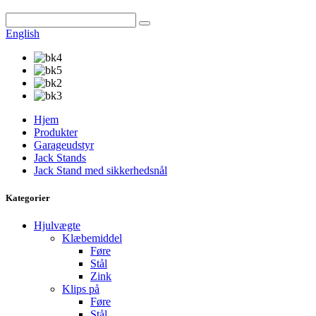
English
Hjem
Produkter
Garageudstyr
Jack Stands
Jack Stand med sikkerhedsnål
Kategorier
Hjulvægte
Klæbemiddel
Føre
Stål
Zink
Klips på
Føre
Stål