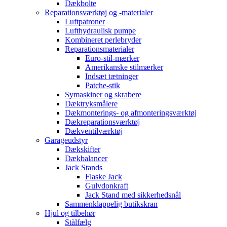
Dækbolte
Reparationsværktøj og -materialer
Luftpatroner
Lufthydraulisk pumpe
Kombineret perlebryder
Reparationsmaterialer
Euro-stil-mærker
Amerikanske stilmærker
Indsæt tætninger
Patche-stik
Symaskiner og skrabere
Dæktryksmålere
Dækmonterings- og afmonteringsværktøj
Dækreparationsværktøj
Dækventilværktøj
Garageudstyr
Dækskifter
Dækbalancer
Jack Stands
Flaske Jack
Gulvdonkraft
Jack Stand med sikkerhedsnål
Sammenklappelig butikskran
Hjul og tilbehør
Stålfælg