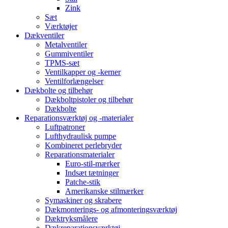
Zink
Sæt
Værktøjer
Dækventiler
Metalventiler
Gummiventiler
TPMS-sæt
Ventilkapper og -kerner
Ventilforlængelser
Dækbolte og tilbehør
Dækboltpistoler og tilbehør
Dækbolte
Reparationsværktøj og -materialer
Luftpatroner
Lufthydraulisk pumpe
Kombineret perlebryder
Reparationsmaterialer
Euro-stil-mærker
Indsæt tætninger
Patche-stik
Amerikanske stilmærker
Symaskiner og skrabere
Dækmonterings- og afmonteringsværktøj
Dæktryksmålere
Dækreparationsværktøj