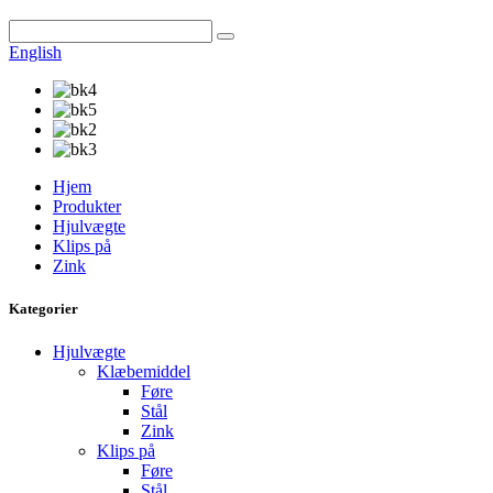
English
Hjem
Produkter
Hjulvægte
Klips på
Zink
Kategorier
Hjulvægte
Klæbemiddel
Føre
Stål
Zink
Klips på
Føre
Stål