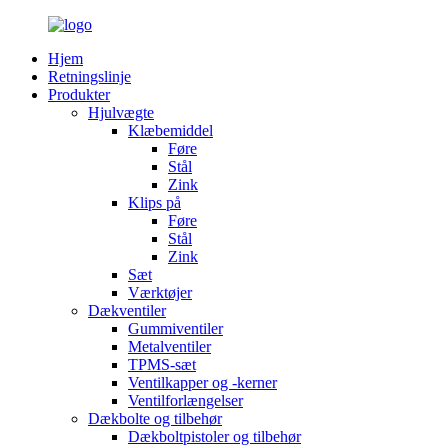
Hjem
Retningslinje
Produkter
Hjulvægte
Klæbemiddel
Føre
Stål
Zink
Klips på
Føre
Stål
Zink
Sæt
Værktøjer
Dækventiler
Gummiventiler
Metalventiler
TPMS-sæt
Ventilkapper og -kerner
Ventilforlængelser
Dækbolte og tilbehør
Dækboltpistoler og tilbehør