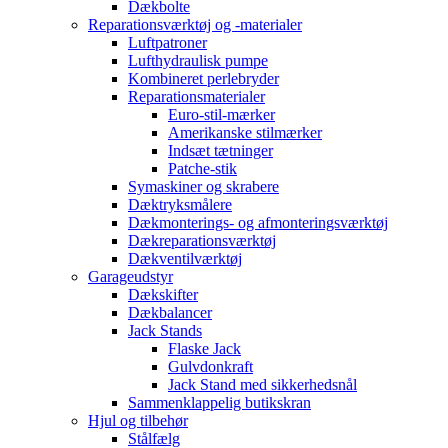
Dækbolte
Reparationsværktøj og -materialer
Luftpatroner
Lufthydraulisk pumpe
Kombineret perlebryder
Reparationsmaterialer
Euro-stil-mærker
Amerikanske stilmærker
Indsæt tætninger
Patche-stik
Symaskiner og skrabere
Dæktryksmålere
Dækmonterings- og afmonteringsværktøj
Dækreparationsværktøj
Dækventilværktøj
Garageudstyr
Dækskifter
Dækbalancer
Jack Stands
Flaske Jack
Gulvdonkraft
Jack Stand med sikkerhedsnål
Sammenklappelig butikskran
Hjul og tilbehør
Stålfælg