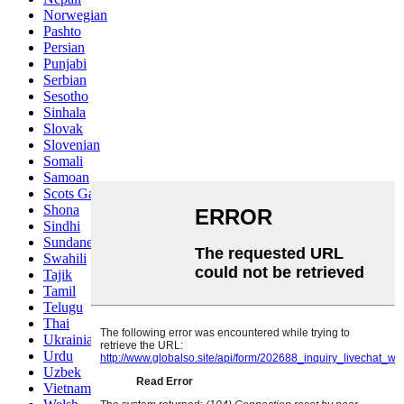
Norwegian
Pashto
Persian
Punjabi
Serbian
Sesotho
Sinhala
Slovak
Slovenian
Somali
Samoan
Scots Gaelic
Shona
Sindhi
Sundanese
Swahili
Tajik
Tamil
Telugu
Thai
Ukrainian
Urdu
Uzbek
Vietnamese