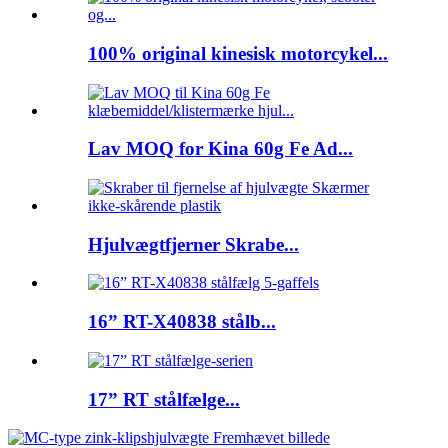
100% original kinesisk motorcykel...
Lav MOQ for Kina 60g Fe Ad...
Hjulvægtfjerner Skrabe...
16” RT-X40838 stålb...
17” RT stålfælge...