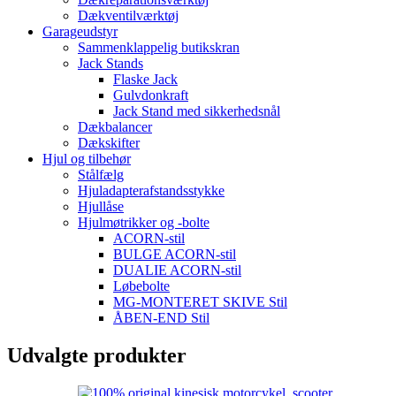
Dækventilværktøj
Garageudstyr
Sammenklappelig butikskran
Jack Stands
Flaske Jack
Gulvdonkraft
Jack Stand med sikkerhedsnål
Dækbalancer
Dækskifter
Hjul og tilbehør
Stålfælg
Hjuladapterafstandsstykke
Hjullåse
Hjulmøtrikker og -bolte
ACORN-stil
BULGE ACORN-stil
DUALIE ACORN-stil
Løbebolte
MG-MONTERET SKIVE Stil
ÅBEN-END Stil
Udvalgte produkter