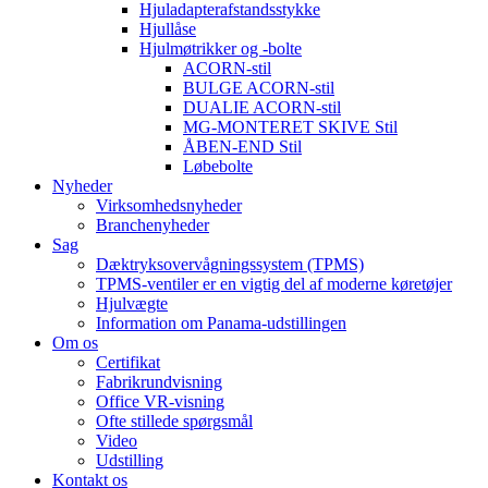
Hjuladapterafstandsstykke
Hjullåse
Hjulmøtrikker og -bolte
ACORN-stil
BULGE ACORN-stil
DUALIE ACORN-stil
MG-MONTERET SKIVE Stil
ÅBEN-END Stil
Løbebolte
Nyheder
Virksomhedsnyheder
Branchenyheder
Sag
Dæktryksovervågningssystem (TPMS)
TPMS-ventiler er en vigtig del af moderne køretøjer
Hjulvægte
Information om Panama-udstillingen
Om os
Certifikat
Fabrikrundvisning
Office VR-visning
Ofte stillede spørgsmål
Video
Udstilling
Kontakt os