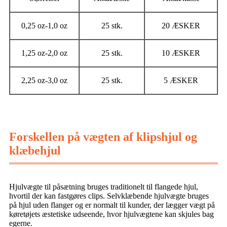
0,25 oz-1,0 oz
25 stk.
20 ÆSKER
1,25 oz-2,0 oz
25 stk.
10 ÆSKER
2,25 oz-3,0 oz
25 stk.
5 ÆSKER
Forskellen på vægten af ​​klipshjul og
klæbehjul
Hjulvægte til påsætning bruges traditionelt til flangede hjul,
hvortil der kan fastgøres clips. Selvklæbende hjulvægte bruges
på hjul uden flanger og er normalt til kunder, der lægger vægt på
køretøjets æstetiske udseende, hvor hjulvægtene kan skjules bag
egerne.