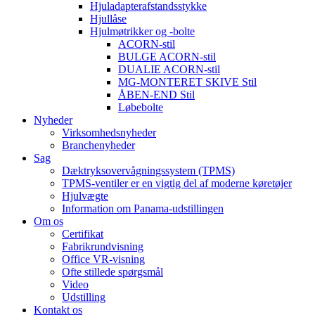
Hjuladapterafstandsstykke
Hjullåse
Hjulmøtrikker og -bolte
ACORN-stil
BULGE ACORN-stil
DUALIE ACORN-stil
MG-MONTERET SKIVE Stil
ÅBEN-END Stil
Løbebolte
Nyheder
Virksomhedsnyheder
Branchenyheder
Sag
Dæktryksovervågningssystem (TPMS)
TPMS-ventiler er en vigtig del af moderne køretøjer
Hjulvægte
Information om Panama-udstillingen
Om os
Certifikat
Fabrikrundvisning
Office VR-visning
Ofte stillede spørgsmål
Video
Udstilling
Kontakt os