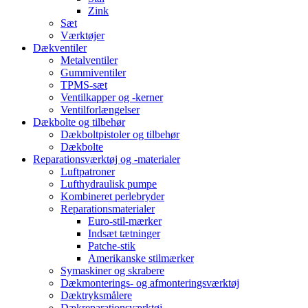
Zink
Sæt
Værktøjer
Dækventiler
Metalventiler
Gummiventiler
TPMS-sæt
Ventilkapper og -kerner
Ventilforlængelser
Dækbolte og tilbehør
Dækboltpistoler og tilbehør
Dækbolte
Reparationsværktøj og -materialer
Luftpatroner
Lufthydraulisk pumpe
Kombineret perlebryder
Reparationsmaterialer
Euro-stil-mærker
Indsæt tætninger
Patche-stik
Amerikanske stilmærker
Symaskiner og skrabere
Dækmonterings- og afmonteringsværktøj
Dæktryksmålere
Dækreparationsværktøj