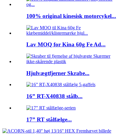
100% original kinesisk motorcykel...
Lav MOQ for Kina 60g Fe Ad...
Hjulvægtfjerner Skrabe...
16” RT-X40838 stålb...
17” RT stålfælge...