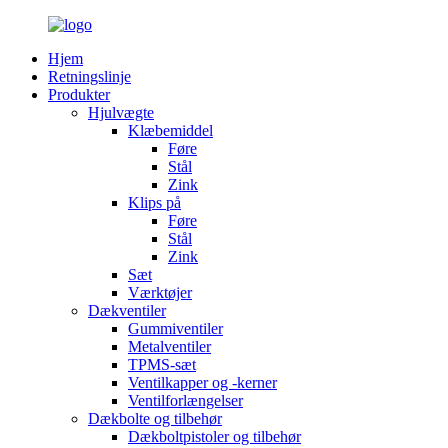
Hjem
Retningslinje
Produkter
Hjulvægte
Klæbemiddel
Føre
Stål
Zink
Klips på
Føre
Stål
Zink
Sæt
Værktøjer
Dækventiler
Gummiventiler
Metalventiler
TPMS-sæt
Ventilkapper og -kerner
Ventilforlængelser
Dækbolte og tilbehør
Dækboltpistoler og tilbehør