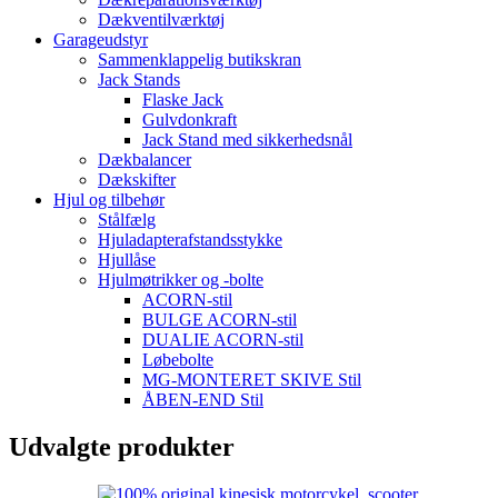
Dækventilværktøj
Garageudstyr
Sammenklappelig butikskran
Jack Stands
Flaske Jack
Gulvdonkraft
Jack Stand med sikkerhedsnål
Dækbalancer
Dækskifter
Hjul og tilbehør
Stålfælg
Hjuladapterafstandsstykke
Hjullåse
Hjulmøtrikker og -bolte
ACORN-stil
BULGE ACORN-stil
DUALIE ACORN-stil
Løbebolte
MG-MONTERET SKIVE Stil
ÅBEN-END Stil
Udvalgte produkter