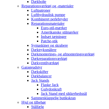
Dækbolte
Reparationsværktøj og -materialer
Luftpatroner
Lufthydraulisk pumpe
Kombineret perlebryder
Reparationsmaterialer
Euro-stil-mærker
Amerikanske stilmærker
Indsæt tætninger
Patche-stik
Symaskiner og skrabere
Dæktryksmålere
Dækmonterings- og afmonteringsværktøj
Dækreparationsværktøj
Dækventilværktøj
Garageudstyr
Dækskifter
Dækbalancer
Jack Stands
Flaske Jack
Gulvdonkraft
Jack Stand med sikkerhedsnål
Sammenklappelig butikskran
Hjul og tilbehør
Stålfælg