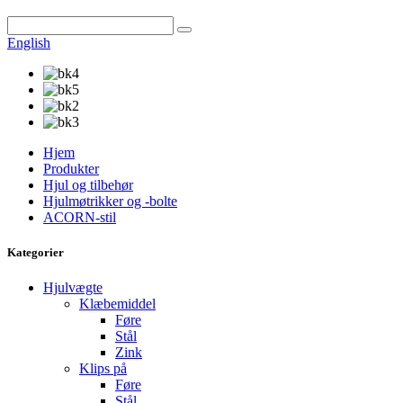
English
Hjem
Produkter
Hjul og tilbehør
Hjulmøtrikker og -bolte
ACORN-stil
Kategorier
Hjulvægte
Klæbemiddel
Føre
Stål
Zink
Klips på
Føre
Stål